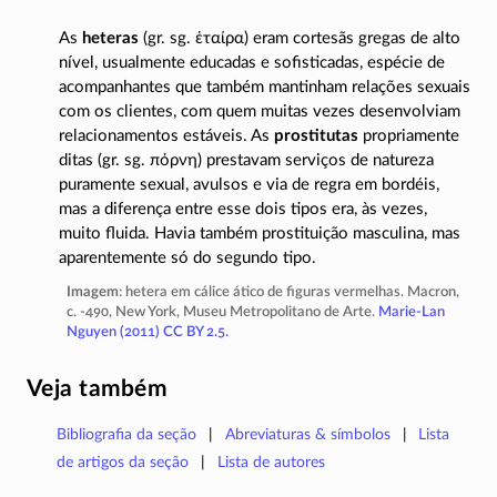
As
heteras
(gr. sg.
ἑταίρα
) eram cortesãs gregas de alto
nível, usualmente educadas e sofisticadas, espécie de
acompanhantes que também mantinham relações sexuais
com os clientes, com quem muitas vezes desenvolviam
relacionamentos estáveis. As
prostitutas
propriamente
ditas (gr. sg.
πόρνη
) prestavam serviços de natureza
puramente sexual, avulsos e via de regra em bordéis,
mas a diferença entre esse dois tipos era, às vezes,
muito fluida. Havia também prostituição masculina, mas
aparentemente só do segundo tipo.
Imagem
: hetera em cálice ático de figuras vermelhas. Macron,
c.
-490
, New York, Museu Metropolitano de Arte.
Marie-Lan
Nguyen (2011)
CC BY 2.5
.
Veja também
Bibliografia da seção
Abreviaturas & símbolos
Lista
de artigos da seção
Lista de autores