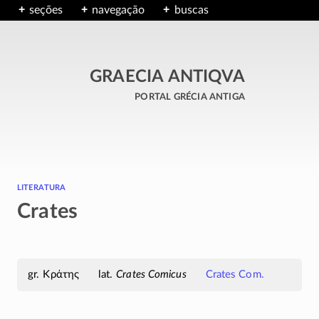
seções
navegação
buscas
GRAECIA ANTIQVA
portal grécia antiga
literatura
Crates
Κράτης
Crates Comicus
Crates Com.