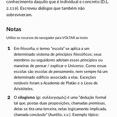
conhecimento daquilo que é individual e concreto (D.L.
2.119)
. Escreveu
diálogos
que também não
sobreviveram.
Notas
Utilize os recursos do navegador para VOLTAR ao texto
Em filosofia, o termo “escola” se aplica a um
determinado sistema de princípios filosóficos; seus
membros ou seguidores adotam esses princípios ou
maneiras de
pensar /
explicar o Universo. Como essas
escolas são escolas
de pensamento
, nem sempre há um
determinado edifício associado a elas. Exceções
notáveis foram a
Academia
de Platão e o
Liceu
de
Aristóteles.
O
silogismo
(gr.
συλλογισμός
) é uma “dedução formal
tal que, postas duas proposições, chamadas
premissas
,
delas se tira uma terceira, nelas logicamente implicada,
chamada
conclusão
” (Aurélio, s.v.). Exemplo típico: