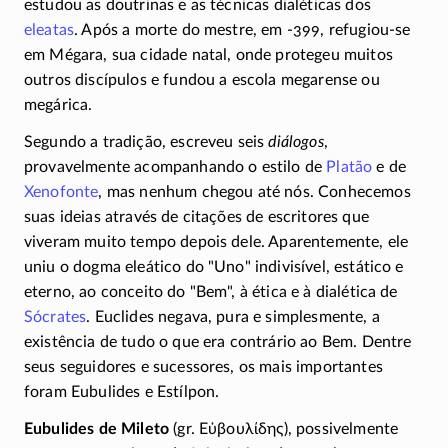
estudou as doutrinas e as técnicas dialéticas dos
eleatas
. Após a morte do mestre, em
-399
,
refugiou-se
em Mégara, sua cidade natal, onde protegeu muitos
outros discípulos e fundou a escola megarense ou
megárica.
Segundo a tradição, escreveu seis
diálogos
,
provavelmente acompanhando o estilo de
Platão
e de
Xenofonte
, mas nenhum chegou até nós. Conhecemos
suas ideias através de citações de escritores que
viveram muito tempo depois dele. Aparentemente, ele
uniu o dogma eleático do "Uno" indivisível, estático e
eterno, ao conceito do "Bem", à ética e à dialética de
Sócrates
. Euclides negava, pura e simplesmente, a
existência de tudo o que era contrário ao Bem. Dentre
seus seguidores e sucessores, os mais importantes
foram Eubulides e Estílpon.
Eubulides de Mileto
(gr.
Εὐβουλίδης
), possivelmente