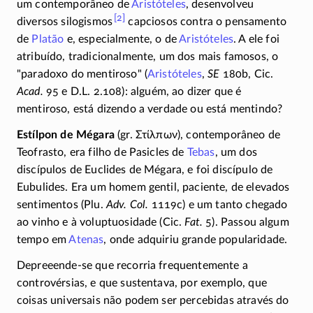
um contemporâneo de
Aristóteles
, desenvolveu
[2]
diversos
silogismos
capciosos contra o pensamento
de
Platão
e, especialmente, o de
Aristóteles
. A ele foi
atribuído, tradicionalmente, um dos mais famosos, o
"paradoxo do mentiroso" (
Aristóteles
,
SE
180b, Cic.
Acad.
95 e D.L.
2.108)
: alguém, ao dizer que é
mentiroso, está dizendo a verdade ou está mentindo?
Estílpon de Mégara
(gr.
Στίλπων
), contemporâneo de
Teofrasto, era filho de Pasicles de
Tebas
, um dos
discípulos de Euclides de Mégara, e foi discípulo de
Eubulides. Era um homem gentil, paciente, de elevados
sentimentos (Plu.
Adv. Col.
1119c) e um tanto chegado
ao vinho e à voluptuosidade (Cic.
Fat.
5). Passou algum
tempo em
Atenas
, onde adquiriu grande popularidade.
Depreeende-se
que recorria frequentemente a
controvérsias, e que sustentava, por exemplo, que
coisas universais não podem ser percebidas através do