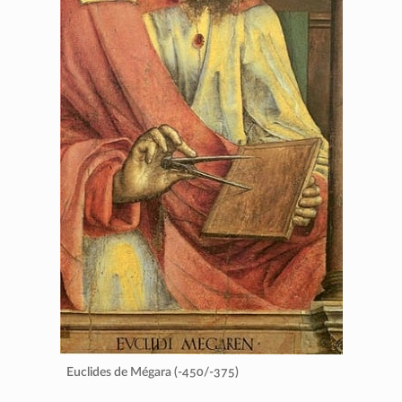
Euclides de Mégara (-450/-375)