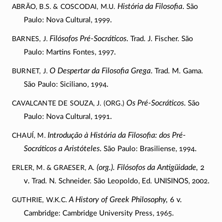
ABRÃO, B.S. & COSCODAI, M.U.
História da Filosofia
.
São
.
Paulo: Nova Cultural, 1999
BARNES, J.
Filósofos Pré-Socráticos
.
Trad. J. Fischer. São
.
Paulo: Martins Fontes, 1997
BURNET, J.
O Despertar da Filosofia Grega
.
Trad. M. Gama.
.
São Paulo: Siciliano, 1994
CAVALCANTE DE SOUZA, J. (org.)
Os Pré-Socráticos
.
São
.
Paulo: Nova Cultural, 1991
CHAUÍ, M.
Introdução à História da Filosofia: dos Pré-
Socráticos a Aristóteles
.
.
São Paulo: Brasiliense, 1994
ERLER, M. & GRAESER, A.
(org.)
. Filósofos da Antigüidade,
2
v
.
.
Trad. N. Schneider. São Leopoldo, Ed. UNISINOS, 2002
GUTHRIE, W.K.C.
A History of Greek Philosophy,
6 v
.
.
Cambridge: Cambridge University Press, 1965