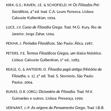
KIRK, G.S.; RAVEN, J.E. & SCHOFIELD, M
Os Filósofos Pré-
Socráticos,
4ª ed
.
trad. C.A. Louro Fonseca. Lisboa:
.
Calouste Kulbenkian, 1994
LUCE, J.V.
Curso de Filosofia Grega
.
Trad. M.G. Kury. Rio de
.
Janeiro: Jorge Zahar, 1994
PENHA, J.
Períodos Filosóficos
.
.
São Paulo: Ática, 1987
PETERS, F.E.
Termos Filosóficos Gregos, um léxico histórico
.
.
Lisboa: Calouste Gulbenkian, 2ª ed., 1983
REALE, G. & ANTISERI, D.
Filosofia pagã antiga (História da
Filosofia, v. 1),
2ª ed
.
Trad. S. Storniolo, São Paulo:
.
Paulus, 2004
RUNES, D.R. (org.)
Dicionário de Filosofia
.
Trad. M.V.
.
Guimarães e outros. Lisboa: Presença, 1990
VERNANT, J.-P.
As origens do Pensamento Grego
.
Trad. I.B.B.