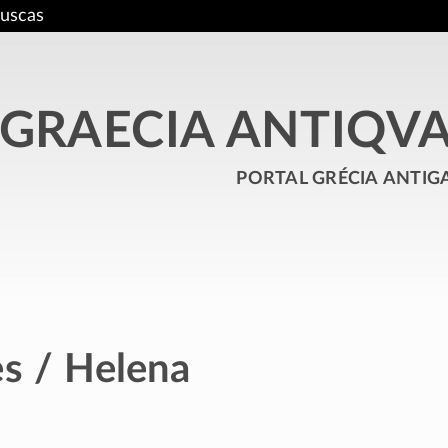
uscas
GRAECIA ANTIQV
portal grécia antig
es / Helena