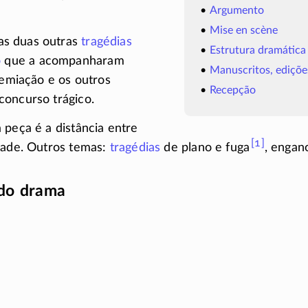
Argumento
Mise en scène
s duas outras
tragédias
Estrutura dramática
o
que a acompanharam
Manuscritos, ediçõe
premiação e os outros
Recepção
concurso trágico.
 peça é a distância entre
[1]
dade. Outros temas:
tragédias
de plano e
fuga
, engan
do drama