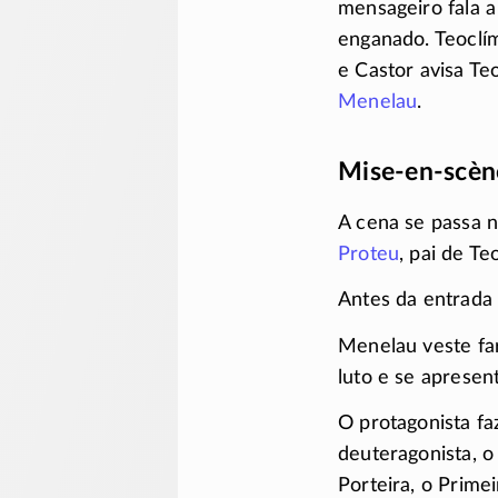
mensageiro fala 
enganado. Teoclí
e Castor avisa Te
Menelau
.
Mise-en-scèn
A cena se passa n
Proteu
, pai de Te
Antes da entrada
Menelau veste fa
luto e se apresen
O protagonista fa
deuteragonista, o
Porteira, o Prime