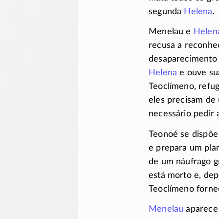
segunda
Helena
.
Menelau e
Helen
recusa a reconhe
desaparecimento
Helena
e ouve sua 
Teoclímeno,
refu
eles precisam de
necessário pedir 
Teonoé se dispõe
e prepara um pla
de um náufrago g
está morto e, de
Teoclímeno forne
Menelau
aparece 