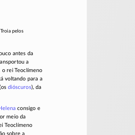
Troia pelos
ouco antes da
transportou a
 o rei Teoclímeno
á voltando para a
 (os
dióscuros
), da
Helena
consigo e
por meio da
ei Teoclímeno
ão sobre a