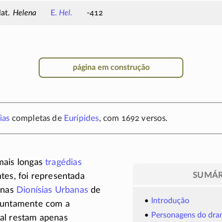
Helena
E.
Hel.
-412
página em construção
ias
completas de
Eurípides
, com 1692 versos.
mais longas
tragédias
SUMÁR
tes, foi representada
 nas
Dionísias Urbanas
de
Introdução
 juntamente com a
Personagens do dr
ual restam apenas