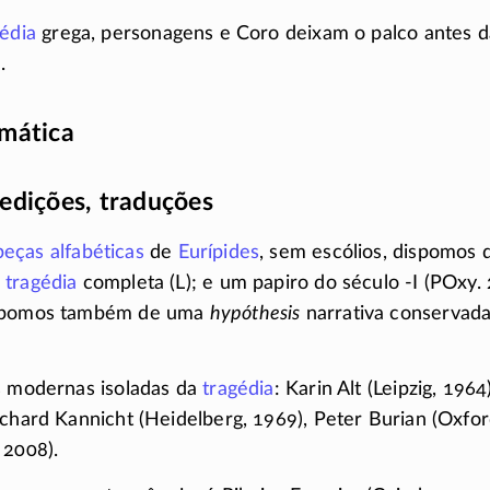
gédia
grega, personagens e Coro deixam o palco antes d
.
amática
edições, traduções
peças alfabéticas
de
Eurípides
, sem escólios, dispomos 
a
tragédia
completa (L); e um papiro do século
-I
(POxy. 
ispomos também de uma
hypóthesis
narrativa conservada
s modernas isoladas da
tragédia
: Karin Alt (Leipzig, 196
ichard Kannicht (Heidelberg, 1969), Peter Burian (Oxfor
 2008).