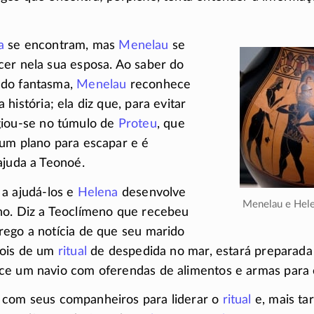
a
se encontram, mas
Menelau
se
cer nela sua esposa. Ao saber do
 do fantasma,
Menelau
reconhece
história; ela diz que, para evitar
giou-se
no túmulo de
Proteu
, que
 um plano para escapar e é
ajuda a Teonoé.
 a
ajudá-los
e
Helena
desenvolve
Menelau e Hel
no. Diz a Teoclímeno que recebeu
rego a notícia de que seu marido
pois de um
ritual
de despedida no mar, estará preparad
ce um navio com oferendas de alimentos e armas para 
com seus companheiros para liderar o
ritual
e, mais ta