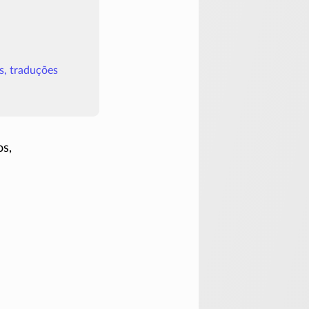
s, traduções
os,