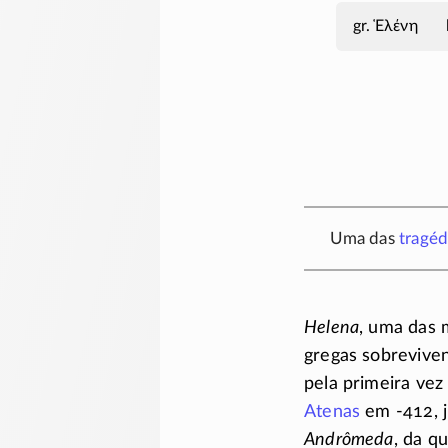
Ἑλένη
Uma das
tragéd
Helena
, uma das 
gregas sobreviven
pela primeira vez
Atenas
em
-412
,
Andrômeda
, da q