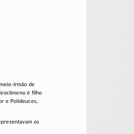
meio-irmão
de
Teoclímeno é filho
r e Polideuces,
epresentavam os