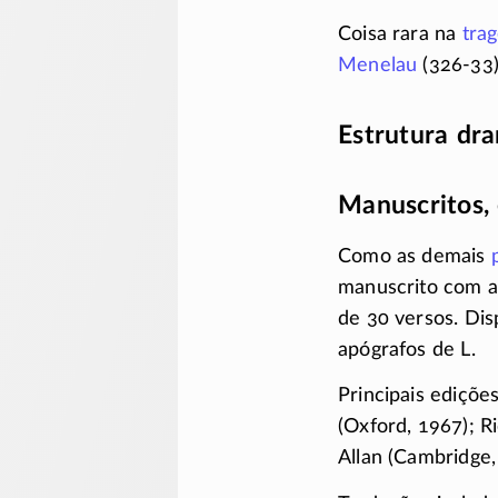
Coisa rara na
tra
Menelau
(326-33)
Estrutura dr
Manuscritos, 
Como as demais
manuscrito com 
de 30 versos. D
apógrafos de L.
Principais ediçõe
(Oxford, 1967); R
Allan (Cambridge,