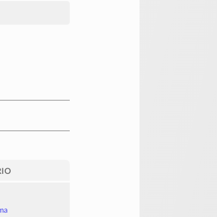
IO
ama