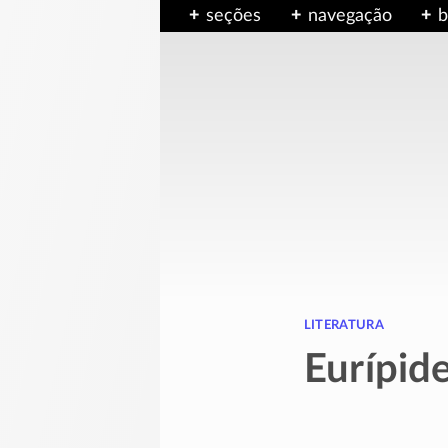
seções
navegação
b
literatura
Eurípid