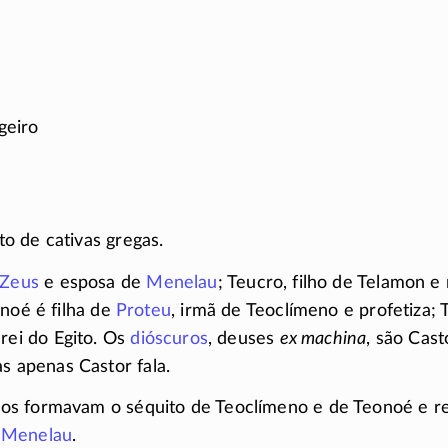
geiro
o de cativas gregas.
Zeus
e esposa de
Menelau
; Teucro, filho de Telamon e
onoé é filha de
Proteu
, irmã de Teoclímeno e profetiza; 
 rei do Egito. Os
dióscuros
, deuses
ex machina
,
são Casto
as apenas Castor fala.
s formavam o séquito de Teoclímeno e de Teonoé e r
e
Menelau
.