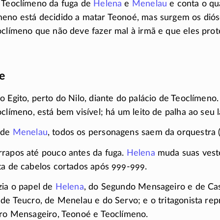
a Teoclímeno da fuga de
Helena
e
Menelau
e conta o qua
meno está decidido a matar Teonoé, mas surgem os dió
oclímeno que não deve fazer mal à irmã e que eles pro
e
o Egito, perto do Nilo, diante do palácio de Teoclímeno
oclímeno, está bem visível; há um leito de palha ao seu l
 de
Menelau
, todos os personagens saem da orquestra
rrapos até pouco antes da fuga.
Helena
muda suas vest
ta de cabelos cortados após 999-999.
zia o papel de
Helena
, do Segundo Mensageiro e de Cas
 de Teucro, de Menelau e do Servo; e o tritagonista re
iro Mensageiro, Teonoé e Teoclímeno.