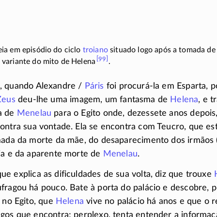
ia em episódio do ciclo
troiano
situado logo após a tomada de 
[99]
 variante do mito de
Helena
.
, quando
Alexandre /
Páris
foi
procurá-la
em Esparta, p
Zeus
deu-lhe
uma imagem, um fantasma de
Helena
, e 
a de
Menelau
para o Egito onde, dezessete anos depois,
ontra sua vontade. Ela se encontra com Teucro, que est
rmada da morte da mãe, do desaparecimento dos irmãos
oia e da aparente morte de
Menelau
.
que explica as dificuldades de sua volta, diz que trouxe
fragou há pouco. Bate à porta do palácio e descobre, 
á no Egito, que
Helena
vive no palácio há anos e que o r
gos que encontra; perplexo, tenta entender a informaç