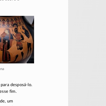
ena
a para
desposá-lo.
esse fim.
rde, um