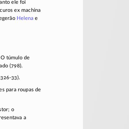
nto ele foi
scuros ex machina
tegerão
Helena
e
. O túmulo de
ado (798).
(326-33).
es para roupas de
tor; o
presentava a