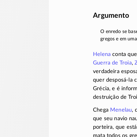
Argumento
O enredo se base
gregos e em uma
Helena
conta que
Guerra de Troia
,
verdadeira espos
quer
desposá-la
c
Grécia, e é info
destruição de Tr
Chega
Menelau
, 
que seu navio nau
porteira, que est
mata todos os gre