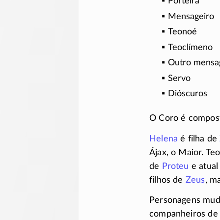
Porteira
Mensageiro
Teonoé
Teoclímeno
Outro mensa
Servo
Dióscuros
O Coro é compost
Helena
é filha de
Ájax, o Maior. Te
de
Proteu
e atual
filhos de
Zeus
, m
Personagens mudo
companheiros d