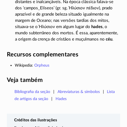
distantes e inalcançáveis. Na época clássica
falava-se
dos ‘campos_Elíseos’ (gr. sg.
Ἠλύσιον πέδιον
), prado
aprazível e de grande beleza situado igualmente na
margem de Oceano; nas versões tardias dos mitos,
situava-se
o
Ἡλύσιον
em algum lugar do
hades
, o
mundo subterrâneo dos mortos. É essa, aparentemente,
a origem da crença de cristãos e muçulmanos no
céu
.
Recursos complementares
Wikipedia:
Orpheus
Veja também
Bibliografia da seção
Abreviaturas & símbolos
Lista
de artigos da seção
Hades
Créditos das ilustrações