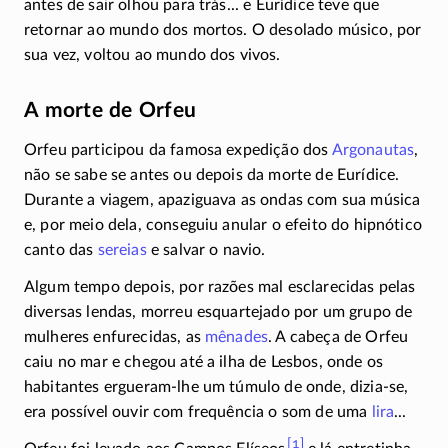
antes de sair olhou para trás... e Eurídice teve que
retornar ao mundo dos mortos. O desolado músico, por
sua vez, voltou ao mundo dos vivos.
A morte de Orfeu
Orfeu participou da famosa expedição dos
Argonautas
,
não se sabe se antes ou depois da morte de Eurídice.
Durante a viagem, apaziguava as ondas com sua música
e, por meio dela, conseguiu anular o efeito do hipnótico
canto das
sereias
e salvar o navio.
Algum tempo depois, por razões mal esclarecidas pelas
diversas lendas, morreu esquartejado por um grupo de
mulheres enfurecidas, as
mênades
. A cabeça de Orfeu
caiu no mar e chegou até a ilha de Lesbos, onde os
habitantes
ergueram-lhe
um túmulo de onde,
dizia-se
,
era possível ouvir com frequência o som de uma
lira
...
[1]