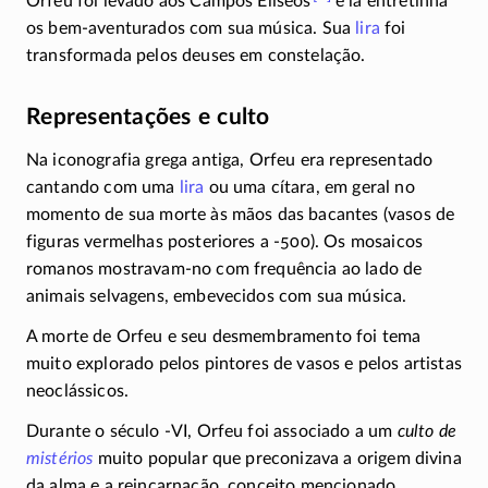
Orfeu foi levado aos Campos Elíseos
e lá entretinha
os
bem-aventurados
com sua música. Sua
lira
foi
transformada pelos deuses em constelação.
Representações e culto
Na iconografia grega antiga, Orfeu era representado
cantando com uma
lira
ou uma cítara, em geral no
momento de sua morte às mãos das bacantes (vasos de
figuras vermelhas posteriores a
-500
). Os mosaicos
romanos
mostravam-no
com frequência ao lado de
animais selvagens, embevecidos com sua música.
A morte de Orfeu e seu desmembramento foi tema
muito explorado pelos pintores de vasos e pelos artistas
neoclássicos.
Durante o século
-VI
, Orfeu foi associado a um
culto de
mistérios
muito popular que preconizava a origem divina
da alma e a reincarnação, conceito mencionado