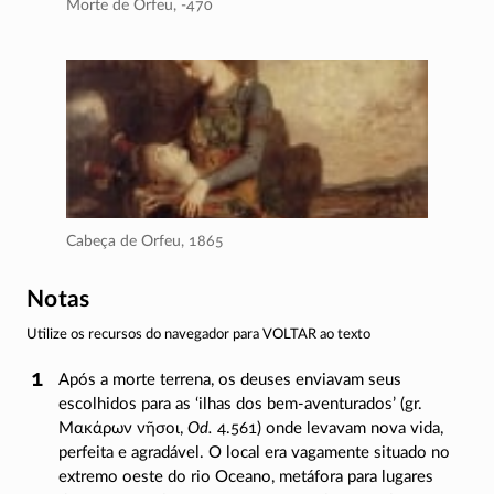
Morte de Orfeu,
-470
Cabeça de Orfeu,
1865
Notas
Utilize os recursos do navegador para VOLTAR ao texto
Após a morte terrena, os deuses enviavam seus
escolhidos para as ‘ilhas dos
bem-aventurados
’ (gr.
Μακάρων νῆσοι
,
Od.
4.561) onde levavam nova vida,
perfeita e agradável. O local era vagamente situado no
extremo oeste do rio Oceano, metáfora para lugares