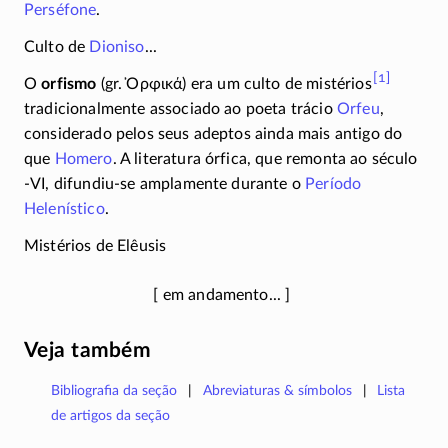
Perséfone
.
Culto de
Dioniso
...
[1]
O
orfismo
(gr.
Ὀρφικά
) era um culto de mistérios
tradicionalmente associado ao poeta trácio
Orfeu
,
considerado pelos seus adeptos ainda mais antigo do
que
Homero
. A literatura órfica, que remonta ao século
-VI
,
difundiu-se
amplamente durante o
Período
Helenístico
.
Mistérios de Elêusis
Veja também
Bibliografia da seção
Abreviaturas & símbolos
Lista
de artigos da seção