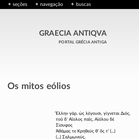
seções
navegação
buscas
GRAECIA ANTIQVA
portal grécia antiga
Os mitos eólios
Ἕλλην γάρ, ὡς λέγουσι, γίγνεται Διός,
τοῦ δ' Αἴολος παῖς, Αἰόλου δὲ
Σίσυφος
Ἀθάμας τε Κρηθεύς θ' ὅς τ' (...)
(...) Σαλμωνεύς.