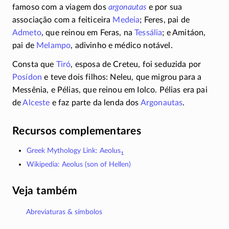
famoso com a viagem dos
argonautas
e por sua
associação com a feiticeira
Medeia
; Feres, pai de
Admeto
, que reinou em Feras, na
Tessália
; e Amitáon,
pai de
Melampo
, adivinho e médico notável.
Consta que
Tiró
, esposa de Creteu, foi seduzida por
Posídon
e teve dois filhos: Neleu, que migrou para a
Messênia, e Pélias, que reinou em Iolco. Pélias era pai
de
Alceste
e faz parte da lenda dos
Argonautas
.
Recursos complementares
Greek Mythology Link: Aeolus
1
Wikipedia: Aeolus (son of Hellen)
Veja também
Abreviaturas & símbolos