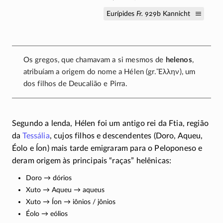
Eurípides
Fr.
929b Kannicht
Os gregos, que chamavam a si mesmos de
helenos
,
atribuíam a origem do nome a Hélen (gr.
Ἕλλην
), um
dos filhos de Deucalião e Pirra.
Segundo a lenda, Hélen foi um antigo rei da Ftia, região
da
Tessália
, cujos filhos e descendentes (Doro, Aqueu,
Éolo e Íon) mais tarde emigraram para o Peloponeso e
deram origem às principais “raças” helênicas:
Doro → dórios
Xuto → Aqueu → aqueus
Xuto → Íon → iônios / jônios
Éolo → eólios