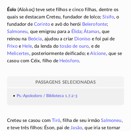
Éolo
(
Αἴολος
) teve sete filhos e cinco filhas, dentre os
quais se destacam Creteu, fundador de Iolco;
Sísifo
, o
fundador de
Corinto
e avô do herói
Belerofonte
;
Salmoneu
, que emigrou para a
Élida
;
Átamas
, que
reinou na
Beócia
, ajudou a criar
Dioniso
e foi pai de
Frixo
e
Hele
, da lenda do
tosão de ouro
, e de
Melicertes
, posteriormente deificado; e
Alcione
, que se
casou com Céix, filho de
Heósforo
.
PASSAGENS SELECIONADAS
Ps.-Apolodoro / Biblioteca 1.7.2-3
Creteu se casou com
Tiró
, filha de seu irmão
Salmoneu
,
e teve três filhos: Éson, pai de
Jasão
, que iria se tornar