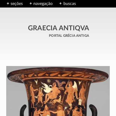
seções
navegação
buscas
GRAECIA ANTIQVA
portal grécia antiga