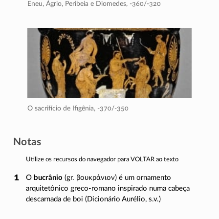
Eneu, Ágrio, Peribeia e Diomedes,
-360/-320
O sacrifício de Ifigênia,
-370/-350
Notas
Utilize os recursos do navegador para VOLTAR ao texto
O
bucrânio
(gr.
βουκράνιον
) é um ornamento
arquitetônico
greco-romano
inspirado numa cabeça
descarnada de boi (Dicionário Aurélio, s.v.)