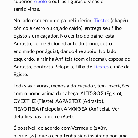
superior,
Apolo
e outras figuras divinas e
semidivinas.
No lado esquerdo do painel inferior,
Tiestes
(chapéu
cônico e cetro ou cajado caído), entrega seu filho
Egisto a um caçador. No centro do painel está
Adrasto, rei de Sicíon (diante do trono, cetro
encimado por águia),
dando-lhe
apoio. No lado
esquerdo, a rainha Anfiteia (com diadema), esposa de
Adrasto, conforta Pelopeia, filha de
Tiestes
e mãe de
Egisto.
Todas as figuras, menos a do caçador, têm inscrições
com o nome acima da cabeça:
ΑΙΓΙΣΘΟΣ
(Egisto),
ΘΥΕΣΤΗΣ
(Tieste),
ΑΔΡΑΣΤΟΣ
(Adrasto),
ΠΕΛΟΠΕΙΑ
(Pelopeia),
ΑΜΦΙΘΕΑ
(Anfiteia). Ver
detalhes nas Ilum.
1016a-b.
É possível, de acordo com Vermeule (1987,
p. 122-52),
que a cena tenha sido inspirada por uma