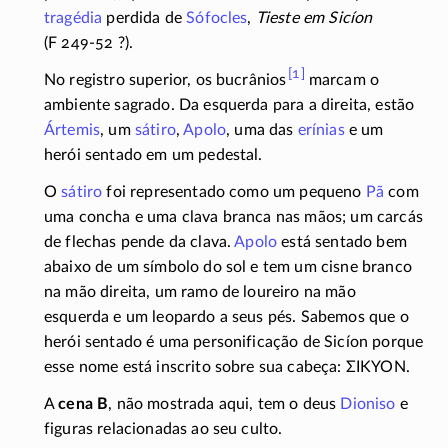
tragédia
perdida de
Sófocles
,
Tieste em Sicíon
(F 249-52 ?).
[1]
No registro superior, os bucrânios
marcam o
ambiente sagrado. Da esquerda para a direita, estão
Ártemis
, um
sátiro
,
Apolo
, uma das
erínias
e um
herói sentado em um pedestal.
O
sátiro
foi representado como um pequeno
Pã
com
uma concha e uma clava branca nas mãos; um carcás
de flechas pende da clava.
Apolo
está sentado bem
abaixo de um símbolo do sol e tem um cisne branco
na mão direita, um ramo de loureiro na mão
esquerda e um leopardo a seus pés. Sabemos que o
herói sentado é uma personificação de Sicíon porque
esse nome está inscrito sobre sua cabeça:
ΣΙΚΥΟΝ
.
A
cena B
, não mostrada aqui, tem o deus
Dioniso
e
figuras relacionadas ao seu culto.