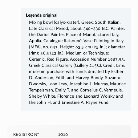
Legenda original
Mixing bowl (calyx-krater). Greek, South Italian.
Late Classical Period, about
340–330
B.C. Painter:
the Darius Painter. Place of Manufacture: Italy,
Apulia. Catalogue Raisonné: Vase-Painting in Italy
(MFA), no. 041. Height: 63.5 cm (25 in.); diameter
(rim): 58.5 (23 in.). Medium or Technique:
Ceramic, Red Figure. Accession Number 1987.53.
Greek Classical Gallery (Gallery 215C). Credit Line:
museum purchase with funds donated by Esther
D. Anderson, Edith and Harvey Bundy, Suzanne
Dworsky, Leon Levy, Josephine L. Murray, Maurice
Tempelsman, Emily T. and Cornelius C. Vermeule,
Shelby White, Florence and Leonard Wolsky and
the John H. and Ernestine A. Payne Fund.
registro nº
1016