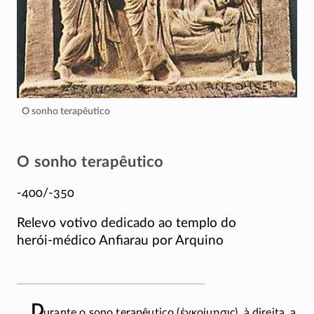
O sonho terapêutico
O sonho terapêutico
-400/-350
Relevo votivo dedicado ao templo do
herói-médico
Anfiarau por Arquino
D
urante o sono terapêutico (
ἐγκοίμησις
), à direita, a