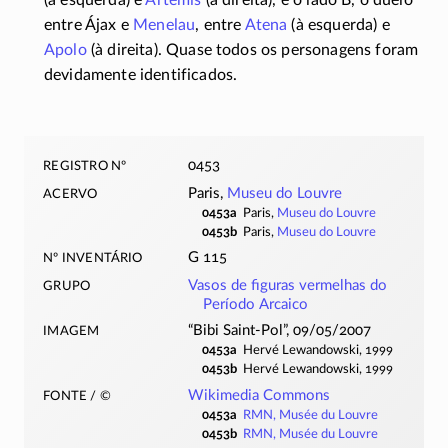
entre Ájax e
Menelau
, entre
Atena
(à esquerda) e
Apolo
(à direita). Quase todos os personagens foram
devidamente identificados.
registro nº
0453
acervo
Paris,
Museu do Louvre
0453a
Paris,
Museu do Louvre
0453b
Paris,
Museu do Louvre
nº inventário
G 115
grupo
Vasos de figuras vermelhas do
Período Arcaico
imagem
“Bibi Saint-Pol”, 09/05/2007
0453a
Hervé Lewandowski, 1999
0453b
Hervé Lewandowski, 1999
fonte / ©
Wikimedia Commons
0453a
RMN, Musée du Louvre
0453b
RMN, Musée du Louvre