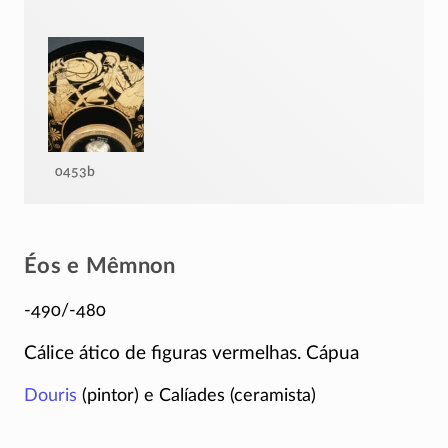
0453b
Éos e Mêmnon
-490/-480
Cálice ático de figuras vermelhas. Cápua
Douris
(pintor) e Calíades (ceramista)