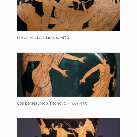
Héracles ataca Lino,
c. -470
Éos perseguindo Titono,
c. -460/-450