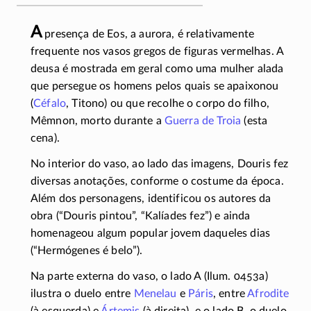
A
presença de Eos, a aurora, é relativamente
frequente nos vasos gregos de figuras vermelhas. A
deusa é mostrada em geral como uma mulher alada
que persegue os homens pelos quais se apaixonou
(
Céfalo
, Titono) ou que recolhe o corpo do filho,
Mêmnon, morto durante a
Guerra de Troia
(esta
cena).
No interior do vaso, ao lado das imagens, Douris fez
diversas anotações, conforme o costume da época.
Além dos personagens, identificou os autores da
obra (“Douris pintou”, “Kalíades fez”) e ainda
homenageou algum popular jovem daqueles dias
(“Hermógenes é belo”).
Na parte externa do vaso, o lado A (Ilum. 0453a)
ilustra o duelo entre
Menelau
e
Páris
, entre
Afrodite
(à esquerda) e
Ártemis
(à direita), e o lado B, o duelo