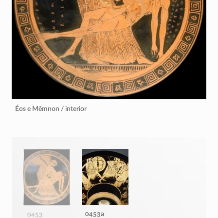
Éos e Mêmnon / interior
0453a
0453