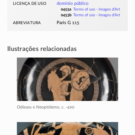
licença de uso
domínio público
0453a
Terms of use -
Images d'Art
0453b
Terms of use -
Images d'Art
abreviatura
Paris G 115
Ilustrações relacionadas
Odisseu e Neoptólemo,
c. -490