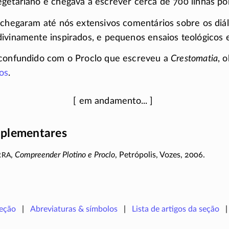
getariano e chegava a escrever cerca de 700 linhas por 
 chegaram até nós extensivos comentários sobre os di
ivinamente inspirados, e pequenos ensaios teológicos 
 confundido com o Proclo que escreveu a
Crestomatia
, 
os
.
plementares
rra
,
Compreender Plotino e Proclo
, Petrópolis, Vozes, 2006.
seção
Abreviaturas & símbolos
Lista de artigos da seção