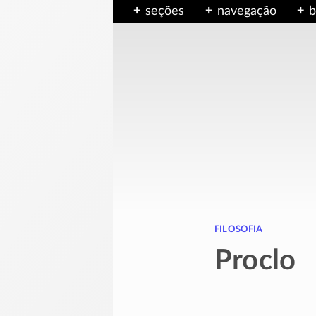
seções
navegação
b
filosofia
Proclo