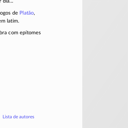
dia...
álogos de
Platão
,
em latim.
obra com epítomes
Lista de autores