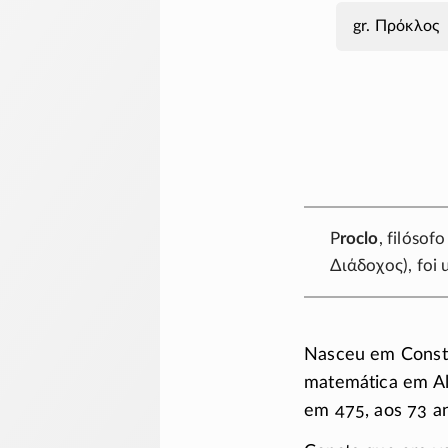
Πρόκλος
P
roclo
, filósof
Διάδοχος
), foi
Nasceu em Constan
matemática em Al
em 475, aos 73 an