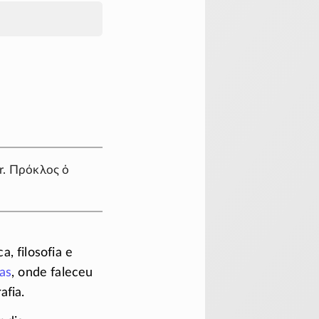
r.
Πρόκλος ὁ
, filosofia e
as
, onde faleceu
afia.