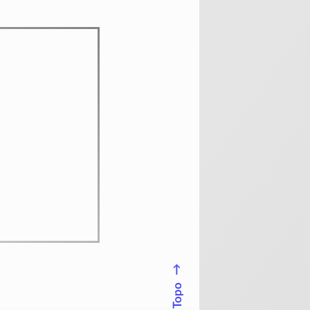
↑
Topo