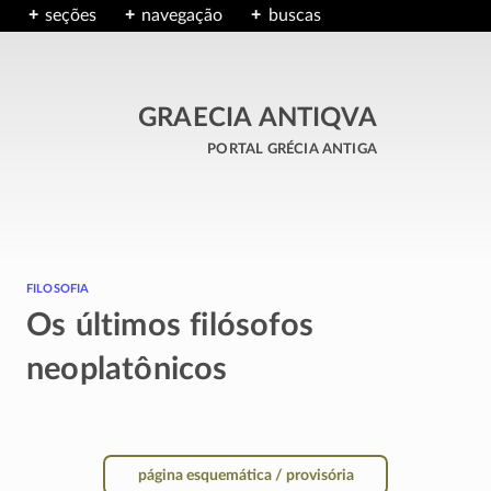
seções
navegação
buscas
GRAECIA ANTIQVA
portal grécia antiga
filosofia
Os últimos filósofos
neoplatônicos
página esquemática / provisória