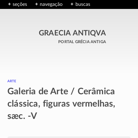
seções
navegação
buscas
GRAECIA ANTIQVA
portal grécia antiga
arte
Galeria de Arte / Cerâmica
clássica, figuras vermelhas,
sæc. -V