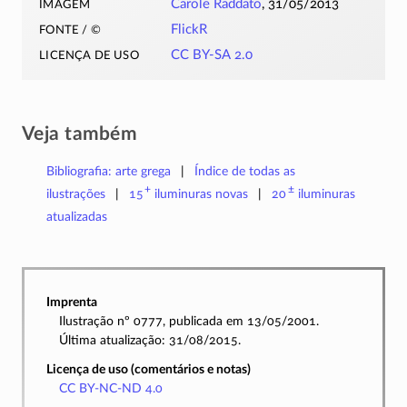
imagem
Carole Raddato
, 31/05/2013
fonte / ©
FlickR
licença de uso
CC BY-SA 2.0
Veja também
Bibliografia: arte grega
Índice de todas as
+
±
ilustrações
15
iluminuras
novas
20
iluminuras
atualizadas
Imprenta
Ilustração nº 0777, publicada em 13/05/2001.
Última atualização: 31/08/2015.
Licença de uso (comentários e notas)
CC BY-NC-ND 4.0