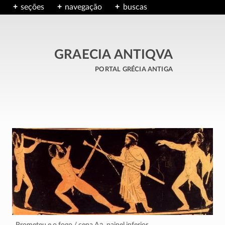
seções
navegação
buscas
GRAECIA ANTIQVA
portal grécia antiga
Prometeu e o fogo / cena A2, painel inferior