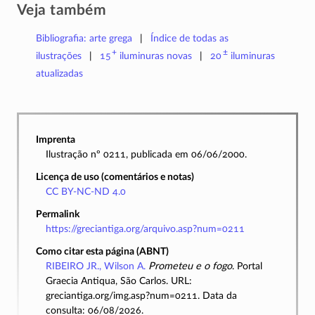
Veja também
Bibliografia: arte grega
Índice de todas as
+
±
ilustrações
15
iluminuras
novas
20
iluminuras
atualizadas
Imprenta
Ilustração nº 0211, publicada em 06/06/2000.
Licença de uso (comentários e notas)
CC BY-NC-ND 4.0
Permalink
https://greciantiga.org/arquivo.asp?num=0211
Como citar esta página (ABNT)
RIBEIRO JR., Wilson A.
Prometeu e o fogo
. Portal
Graecia Antiqua, São Carlos. URL:
greciantiga.org/img.asp?num=0211. Data da
consulta: 06/08/2026.