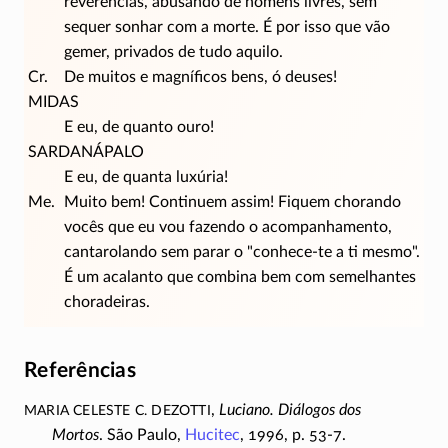
reverências, abusando de homens livres, sem
sequer sonhar com a morte. É por isso que vão
gemer, privados de tudo aquilo.
Cr.
De muitos e magníficos bens, ó deuses!
MIDAS
E eu, de quanto ouro!
SARDANÁPALO
E eu, de quanta luxúria!
Me.
Muito bem! Continuem assim! Fiquem chorando
vocês que eu vou fazendo o acompanhamento,
cantarolando sem parar o
conhece-te
a ti mesmo
.
É um acalanto que combina bem com semelhantes
choradeiras.
Referências
Maria Celeste C. Dezotti
,
Luciano. Diálogos dos
Mortos
. São Paulo,
Hucitec
, 1996, p.
53-7
.