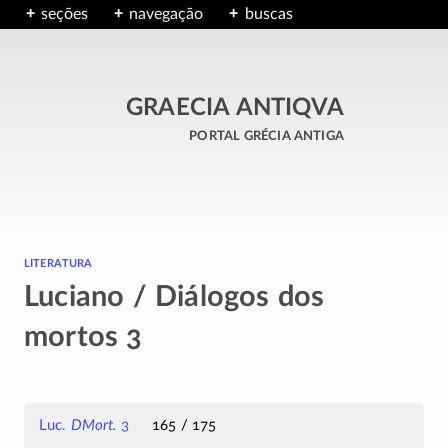
seções
navegação
buscas
GRAECIA ANTIQVA
portal grécia antiga
literatura
Luciano / Diálogos dos
mortos 3
Luc.
DMort.
3
165 / 175