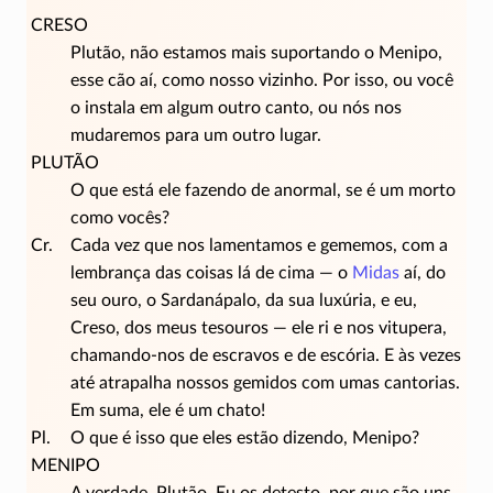
CRESO
Plutão, não estamos mais suportando o Menipo,
esse cão aí, como nosso vizinho. Por isso, ou você
o instala em algum outro canto, ou nós nos
mudaremos para um outro lugar.
PLUTÃO
O que está ele fazendo de anormal, se é um morto
como vocês?
Cr.
Cada vez que nos lamentamos e gememos, com a
lembrança das coisas lá de cima — o
Midas
aí, do
seu ouro, o Sardanápalo, da sua luxúria, e eu,
Creso, dos meus tesouros — ele ri e nos vitupera,
chamando-nos
de escravos e de escória. E às vezes
até atrapalha nossos gemidos com umas cantorias.
Em suma, ele é um chato!
Pl.
O que é isso que eles estão dizendo, Menipo?
MENIPO