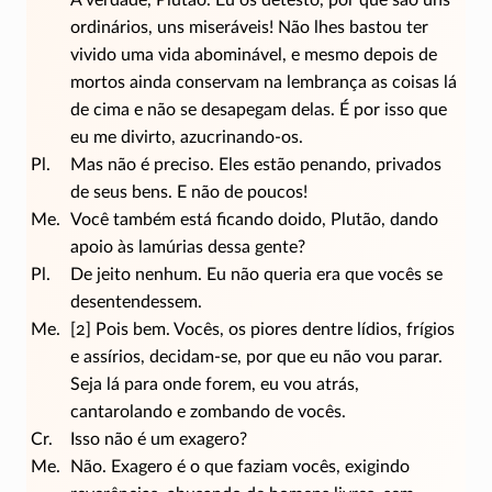
A verdade, Plutão. Eu os detesto, por que são uns
ordinários, uns miseráveis! Não lhes bastou ter
vivido uma vida abominável, e mesmo depois de
mortos ainda conservam na lembrança as coisas lá
de cima e não se desapegam delas. É por isso que
eu me divirto,
azucrinando-os
.
Pl.
Mas não é preciso. Eles estão penando, privados
de seus bens. E não de poucos!
Me.
Você também está ficando doido, Plutão, dando
apoio às lamúrias dessa gente?
Pl.
De jeito nenhum. Eu não queria era que vocês se
desentendessem.
Me.
[2] Pois bem. Vocês, os piores dentre lídios, frígios
e assírios,
decidam-se
, por que eu não vou parar.
Seja lá para onde forem, eu vou atrás,
cantarolando e zombando de vocês.
Cr.
Isso não é um exagero?
Me.
Não. Exagero é o que faziam vocês, exigindo