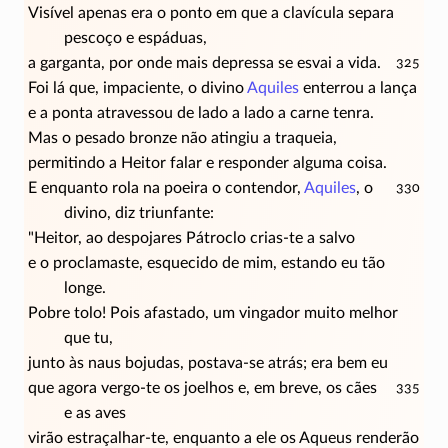
Visível apenas era o ponto em que a clavícula separa
pescoço e espáduas,
a garganta, por onde mais depressa se esvai a vida.
325
Foi lá que, impaciente, o divino
Aquiles
enterrou a lança
e a ponta atravessou de lado a lado a carne tenra.
Mas o pesado bronze não atingiu a traqueia,
permitindo a Heitor falar e responder alguma coisa.
E enquanto rola na poeira o contendor,
Aquiles
, o
330
divino, diz triunfante:
"Heitor, ao despojares Pátroclo
crias-te
a salvo
e o proclamaste, esquecido de mim, estando eu tão
longe.
Pobre tolo! Pois afastado, um vingador muito melhor
que tu,
junto às naus bojudas, postava-se atrás; era bem eu
que agora vergo-te os joelhos e, em breve, os cães
335
e as aves
virão estraçalhar-te, enquanto a ele os Aqueus renderão