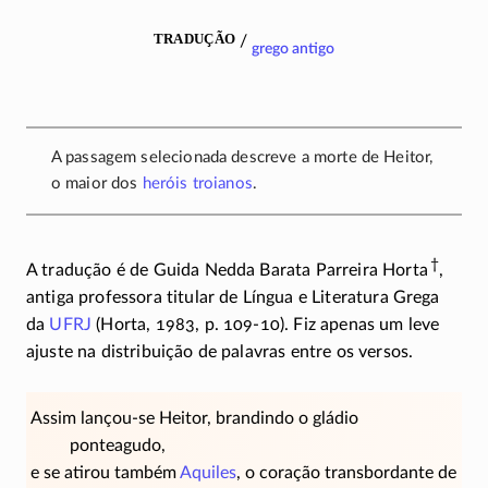
tradução
/
grego antigo
A passagem selecionada descreve a morte de Heitor,
o maior dos
heróis
troianos
.
†
A tradução é de Guida Nedda Barata Parreira Horta
,
antiga professora titular de Língua e Literatura Grega
da
UFRJ
(Horta, 1983, p.
109-10).
Fiz apenas um leve
ajuste na distribuição de palavras entre os versos.
Assim lançou-se Heitor, brandindo o gládio
ponteagudo,
e se atirou também
Aquiles
, o coração transbordante de