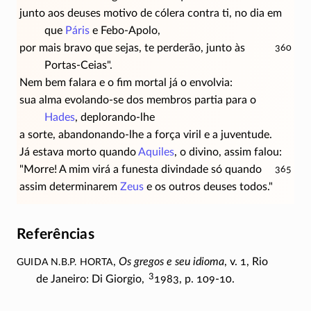
junto aos deuses motivo de cólera contra ti, no dia em
que
Páris
e
Febo-Apolo
,
por mais bravo que sejas, te perderão, junto às
360
Portas-Ceias".
Nem bem falara e o fim mortal já o envolvia:
sua alma evolando-se dos membros partia para o
Hades
, deplorando-lhe
a sorte, abandonando-lhe a força viril e a juventude.
Já estava morto quando
Aquiles
, o divino, assim falou:
"Morre! A mim virá a funesta divindade só quando
365
assim determinarem
Zeus
e os outros deuses todos."
Referências
Guida N.B.P. Horta
,
Os gregos e seu idioma
, v. 1, Rio
3
de Janeiro: Di Giorgio,
1983,
p. 109-10
.