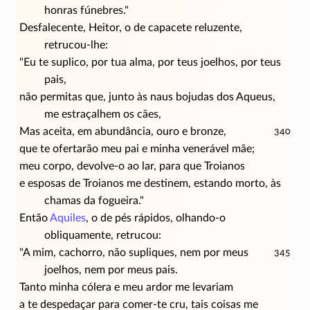
honras fúnebres."
Desfalecente, Heitor, o de capacete reluzente,
retrucou-lhe:
"Eu te suplico, por tua alma, por teus joelhos, por teus
pais,
não permitas que, junto às naus bojudas dos Aqueus,
me estraçalhem os cães,
Mas aceita, em abundância, ouro e bronze,
340
que te ofertarão meu pai e minha venerável mãe;
meu corpo, devolve-o ao lar, para que Troianos
e esposas de Troianos me destinem, estando morto, às
chamas da fogueira."
Então
Aquiles
, o de pés rápidos, olhando-o
obliquamente, retrucou:
"A mim, cachorro, não supliques, nem por meus
345
joelhos, nem por meus pais.
Tanto minha cólera e meu ardor me levariam
a te despedaçar para
comer-te
cru, tais coisas me