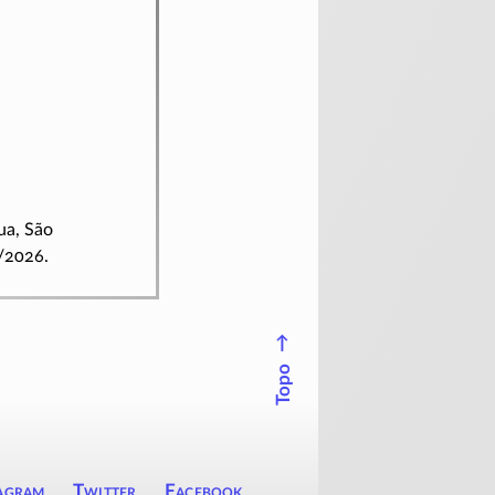
ua, São
/2026.
↑
Topo
agram
Twitter
Facebook