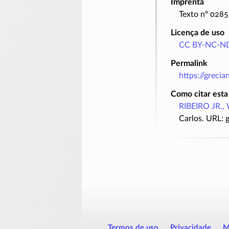
Imprenta
Texto nº 0285
Licença de uso
CC BY-NC-ND
Permalink
https://greci
Como citar esta
RIBEIRO JR., 
Carlos. URL: 
Termos de uso
Privacidade
M