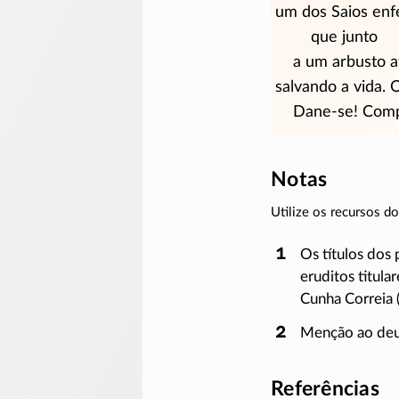
um dos Saios
enf
que junto
a um arbusto ati
salvando a vida.
Dane-se! Compra
Notas
Utilize os recursos 
Os títulos dos
eruditos titular
Cunha Correia 
Menção ao deu
Referências