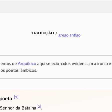
tradução
/
grego antigo
mentos de
Arquíloco
aqui selecionados evidenciam a ironia 
 dos poetas iâmbicos.
[1]
poeta
[2]
o Senhor da
Batalha
,