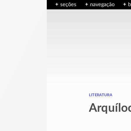
seções
navegação
b
literatura
Arquílo