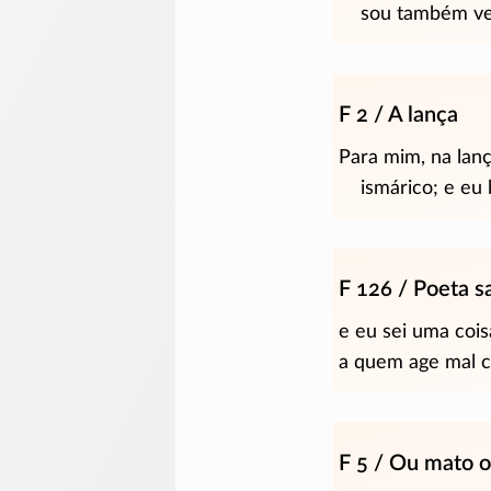
sou também ver
F 2 / A lança
Para mim, na lanç
ismárico; e eu b
F 126 / Poeta sa
e eu sei uma cois
a quem age mal c
F 5 / Ou mato 