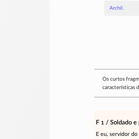
Archil.
Os curtos frag
características
F 1 / Soldado e
E eu, servidor d