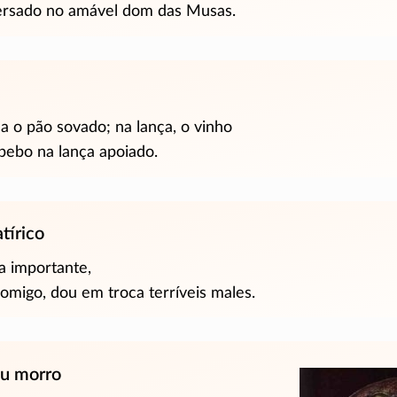
sado no amável dom das Musas.
a o pão sovado; na lança, o vinho
ebo na lança apoiado.
tírico
a importante,
omigo, dou em troca terríveis males.
ou morro