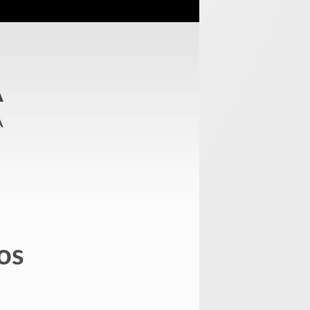
A
a
os