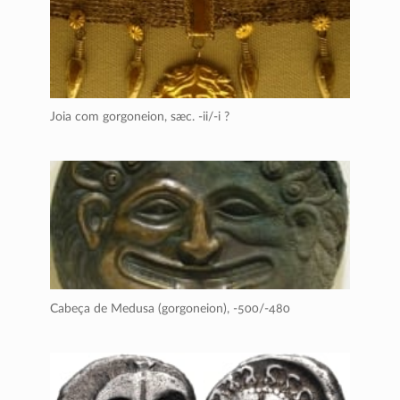
Joia com gorgoneion,
sæc. -ii/-i ?
Cabeça de Medusa (gorgoneion),
-500/-480