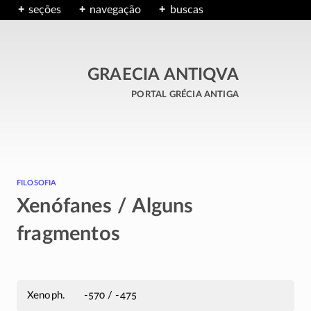
seções
navegação
buscas
GRAECIA ANTIQVA
portal grécia antiga
filosofia
Xenófanes / Alguns
fragmentos
Xenoph.
-570 / -475