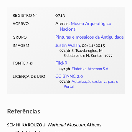
registro nº
0713
acervo
Atenas,
Museu Arqueológico
Nacional
grupo
Pinturas e mosaicos da Antiguidade
imagem
Justin Walsh
, 06/11/2015
0713b
S. Tsavdaroglou, M.
Skiadaresis e N. Kontos, 1977
fonte / ©
FlickR
0713b
Ekdotike Athenon S.A.
licença de uso
CC BY-NC 2.0
0713b
Autorização exclusiva para o
Portal
Referências
Semni
Karouzou
,
National Museum
, Athens,