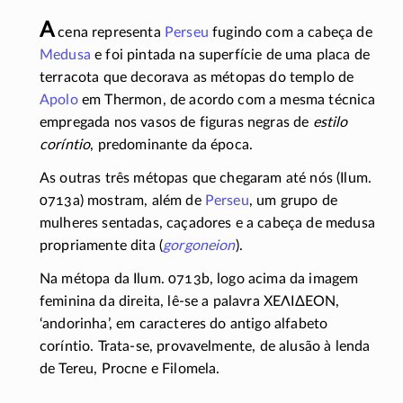
A
cena representa
Perseu
fugindo com a cabeça de
Medusa
e foi pintada na superfície de uma placa de
terracota que decorava as métopas do templo de
Apolo
em Thermon, de acordo com a mesma técnica
empregada nos vasos de figuras negras de
estilo
coríntio
, predominante da época.
As outras três métopas que chegaram até nós (Ilum.
0713a) mostram, além de
Perseu
, um grupo de
mulheres sentadas, caçadores e a cabeça de medusa
propriamente dita (
gorgoneion
).
Na métopa da Ilum. 0713b, logo acima da imagem
feminina da direita,
lê-se
a palavra
ΧΕΛΙΔΕΟΝ
,
‘andorinha’, em caracteres do antigo alfabeto
coríntio.
Trata-se
, provavelmente, de alusão à lenda
de Tereu, Procne e Filomela.