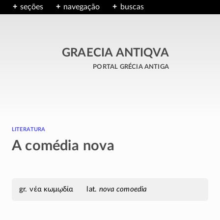
seções
navegação
buscas
GRAECIA ANTIQVA
portal grécia antiga
literatura
A comédia nova
νέα κωμῳδία
nova comoedia