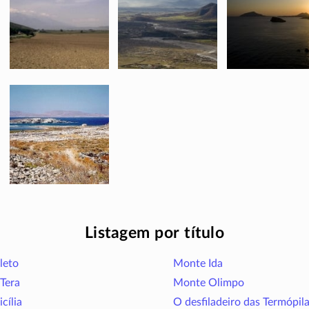
Listagem por título
leto
Monte Ida
 Tera
Monte Olimpo
cília
O desfiladeiro das Termópil