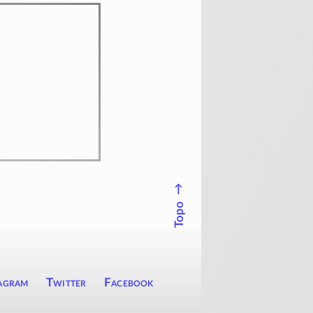
↑
Topo
agram
Twitter
Facebook