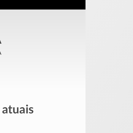
A
a
 atuais