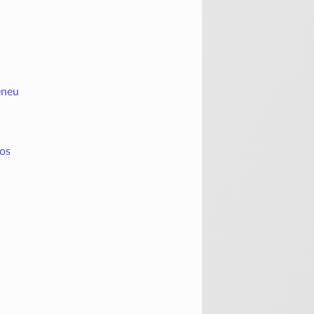
eneu
los