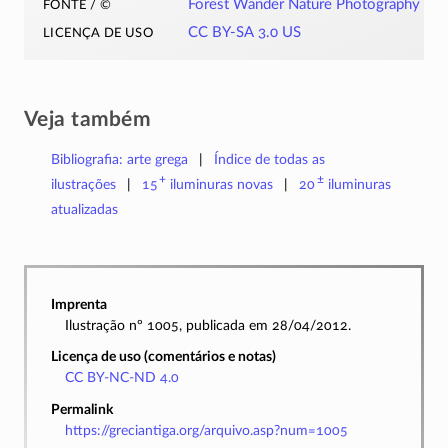
fonte / ©
Forest Wander Nature Photography
licença de uso
CC BY-SA 3.0 US
Veja também
Bibliografia: arte grega
Índice de todas as
+
±
ilustrações
15
iluminuras
novas
20
iluminuras
atualizadas
Imprenta
Ilustração nº 1005, publicada em 28/04/2012.
Licença de uso (comentários e notas)
CC BY-NC-ND 4.0
Permalink
https://greciantiga.org/arquivo.asp?num=1005