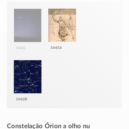
1045a
1045
1045b
Constelação Órion a olho nu