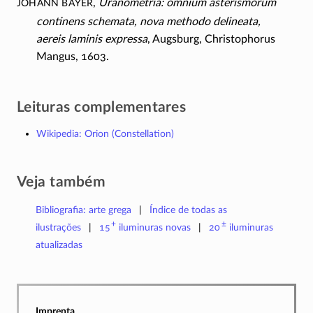
Johann Bayer
,
Uranometria: omnium asterismorum
continens schemata, nova methodo delineata,
aereis laminis expressa
, Augsburg, Christophorus
Mangus, 1603.
Leituras complementares
Wikipedia: Orion (Constellation)
Veja também
Bibliografia: arte grega
Índice de todas as
+
±
ilustrações
15
iluminuras
novas
20
iluminuras
atualizadas
Imprenta