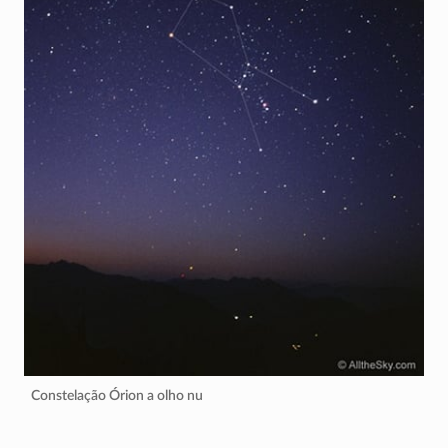
Constelação Órion a olho nu