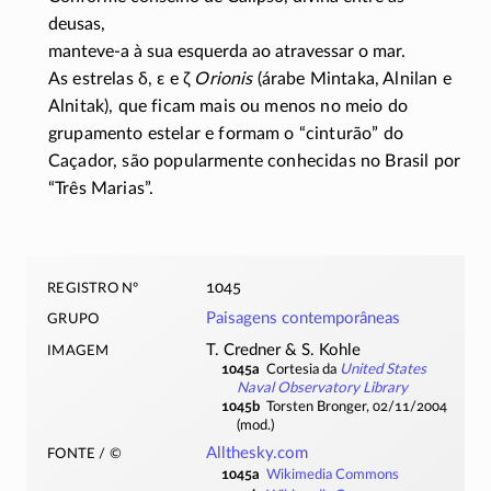
deusas,
manteve-a à sua esquerda ao atravessar o mar.
As estrelas
δ, ε
e
ζ
Orionis
(árabe Mintaka, Alnilan e
Alnitak), que ficam mais ou menos no meio do
grupamento estelar e formam o “cinturão” do
Caçador, são popularmente conhecidas no Brasil por
“Três Marias”.
registro nº
1045
grupo
Paisagens contemporâneas
imagem
T. Credner & S. Kohle
1045a
Cortesia da
United States
Naval Observatory Library
1045b
Torsten Bronger, 02/11/2004
(mod.)
fonte / ©
Allthesky.com
1045a
Wikimedia Commons