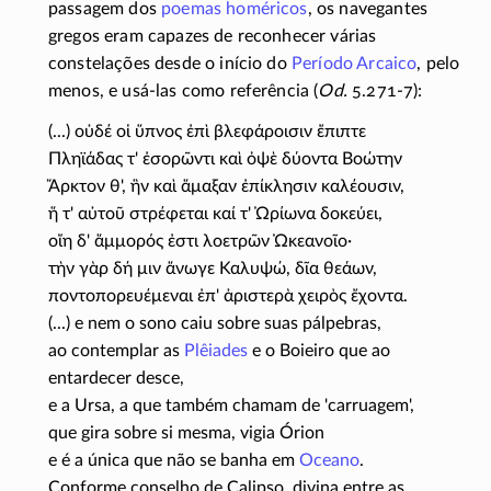
passagem dos
poemas homéricos
, os navegantes
gregos eram capazes de reconhecer várias
constelações desde o início do
Período Arcaico
, pelo
menos, e
usá-las
como referência (
Od.
5.271-7):
(...) οὐδέ οἱ ὕπνος ἐπὶ βλεφάροισιν ἔπιπτε
Πληϊάδας τ' ἐσορῶντι καὶ ὀψὲ δύοντα Βοώτην
Ἄρκτον θ', ἣν καὶ ἄμαξαν ἐπίκλησιν καλέουσιν,
ἥ τ' αὐτοῦ στρέφεται καί τ' Ὠρίωνα δοκεύει,
οἴη δ' ἄμμορός ἐστι λοετρῶν Ὠκεανοῖο·
τὴν γὰρ δή μιν ἄνωγε Καλυψώ, δῖα θεάων,
ποντοπορευέμεναι ἐπ' ἀριστερὰ χειρὸς ἔχοντα.
(...) e nem o sono caiu sobre suas pálpebras,
ao contemplar as
Plêiades
e o Boieiro que ao
entardecer desce,
e a Ursa, a que também chamam de 'carruagem',
que gira sobre si mesma, vigia Órion
e é a única que não se banha em
Oceano
.
Conforme conselho de Calipso, divina entre as