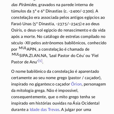
das Pirâmides
, gravados na parede interna de
túmulos da 5ª e 6ª Dinastias (c.
-2400/-2300)
. A
constelação era associada pelos antigos egípcios ao
Faraó Unas (5ª Dinastia,
-2375/–2345)
e ao deus
Osíris, o
deus-sol
egípcio do renascimento e da vida
após a morte. No catálogo de estrelas compilado no
século
-XII
pelos astrônomos babilônicos, conhecido
MUL
por
APIN, a constelação é chamada de
MUL
SIPA.ZI.AN.NA, ‘Leal Pastor do Céu’ ou ‘Fiel
[1]
Pastor de
Anu’
.
O nome babilônico da constelação é aparentado
certamente ao seu nome grego (pastor / caçador),
inspirado no gigantesco caçador
Órion
, personagem
da mitologia grega. Não é impossível,
consequentemente, que o mito grego tenha se
inspirado em histórias ouvidas na Ásia Ocidental
durante a
Idade das Trevas
. A julgar por uma