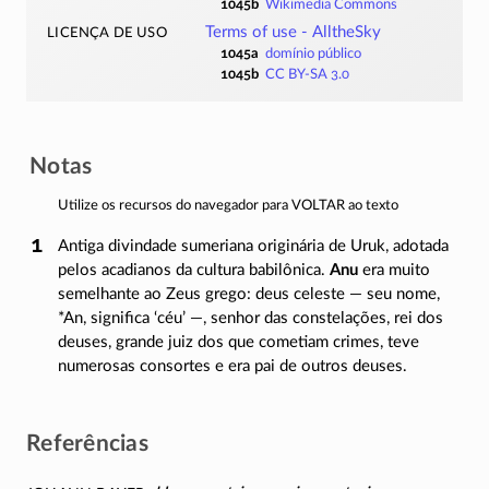
1045b
Wikimedia Commons
licença de uso
Terms of use - AlltheSky
1045a
domínio público
1045b
CC BY-SA 3.0
Notas
Utilize os recursos do navegador para VOLTAR ao texto
Antiga divindade sumeriana originária de Uruk, adotada
pelos acadianos da cultura babilônica.
Anu
era muito
semelhante ao Zeus grego: deus celeste — seu nome,
*An, significa ‘céu’ —, senhor das constelações, rei dos
deuses, grande juiz dos que cometiam crimes, teve
numerosas consortes e era pai de outros deuses.
Referências