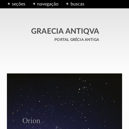
seções
navegação
buscas
GRAECIA ANTIQVA
portal grécia antiga