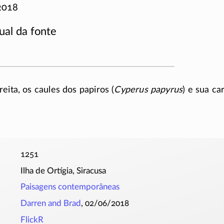
2018
ual da fonte
reita, os caules dos papiros (
Cyperus papyrus
) e sua ca
1251
Ilha de Ortígia, Siracusa
Paisagens contemporâneas
Darren and Brad
, 02/06/2018
FlickR