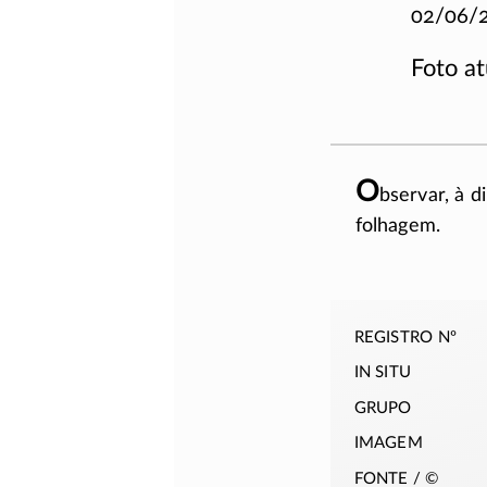
02/06/
Foto at
O
bservar, à di
folhagem.
registro nº
in situ
grupo
imagem
fonte / ©