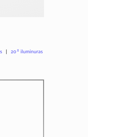
±
s
20
iluminuras