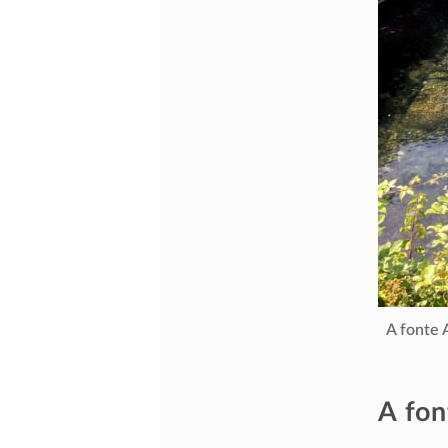
A fonte A
A fon