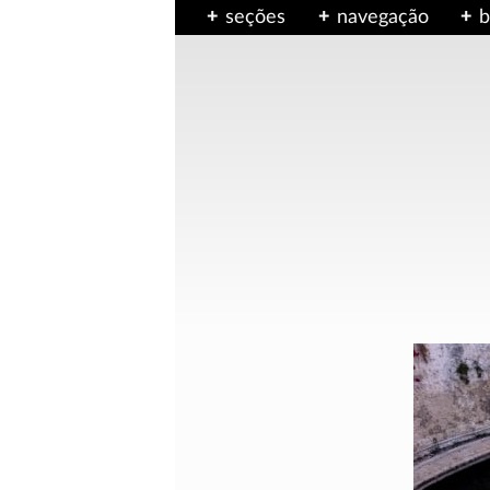
seções
navegação
b