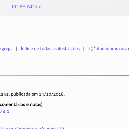
o
CC BY-NC 2.0
+
e grega
Índice de todas as ilustrações
15
iluminuras
nova
 1251, publicada em 14/10/2018.
(comentários e notas)
 4.0
antiga.org/arquivo.asp?num=1251