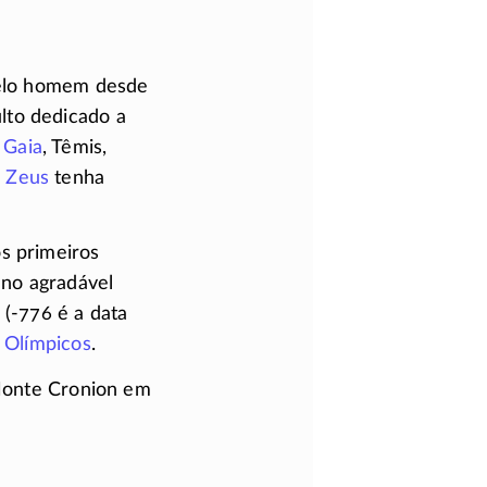
 pelo homem desde
lto dedicado a
s
Gaia
, Têmis,
a
Zeus
tenha
s primeiros
 no agradável
(-776
é a data
 Olímpicos
.
 Monte Cronion em