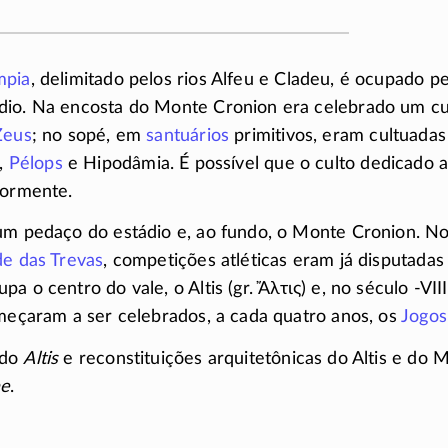
mpia
, delimitado pelos rios Alfeu e Cladeu, é ocupado
io. Na encosta do Monte Cronion era celebrado um cu
Zeus
; no sopé, em
santuários
primitivos, eram cultuada
,
Pélops
e Hipodâmia. É possível que o culto dedicado 
iormente.
um pedaço do estádio e, ao fundo, o Monte Cronion. No
de das Trevas
, competições atléticas eram já disputadas
a o centro do vale, o Altis (gr.
Ἄλτις
) e, no século
-VIII
omeçaram a ser celebrados, a cada quatro anos, os
Jogos
 do
Altis
e reconstituições arquitetônicas do Altis e do
ae
.