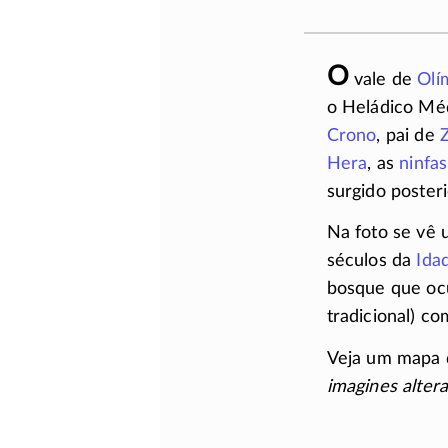
O
vale de
Olí
o Heládico Méd
Crono
, pai de
Hera
, as
ninfas
surgido poster
Na foto se vê 
séculos da
Ida
bosque que ocup
tradicional) c
Veja um mapa
imagines alter