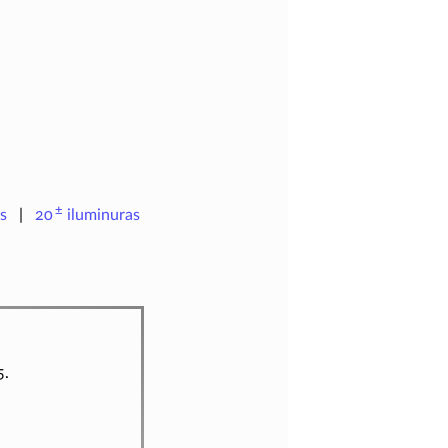
±
s
20
iluminuras
5.