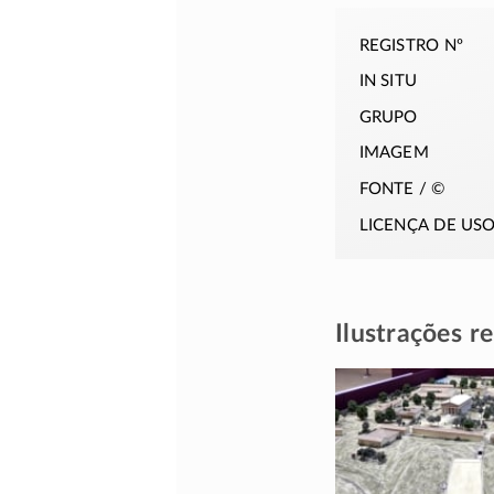
registro nº
in situ
grupo
imagem
fonte / ©
licença de us
Ilustrações r