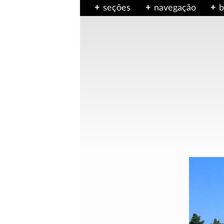
seções
navegação
b