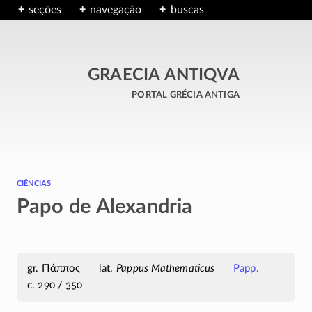
seções
navegação
buscas
GRAECIA ANTIQVA
portal grécia antiga
ciências
Papo de Alexandria
Πάππος
Pappus Mathematicus
Papp.
c. 290 / 350