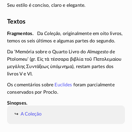
Seu estilo é conciso, claro e elegante.
Textos
Fragmentos
Da
Coleção
, originalmente em oito livros,
temos os seis últimos e algumas partes do segundo.
Da ‘Memória sobre o Quarto Livro do
Almagesto
de
Ptolomeu’ (gr.
Εἰς τὰ τέσσαρα βιβλία τοῦ Πατολεμαίου
μεγάλης Συντάξεως ὑπόμνημα
), restam partes dos
livros V e VI.
Os comentários sobre
Euclides
foram parcialmente
conservados por Proclo.
Sinopses
A Coleção