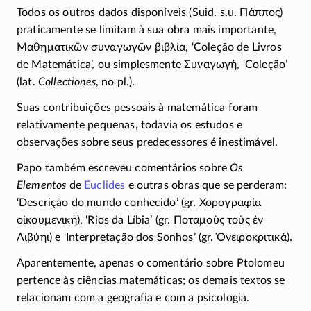
Todos os outros dados disponíveis (Suid. s.u.
Πάππος
)
praticamente se limitam à sua obra mais importante,
Μαθηματικῶν συναγωγῶν βιβλία
, ‘Coleção de Livros
de Matemática’, ou simplesmente
Συναγωγή
, ‘Coleção’
(lat.
Collectiones
, no pl.).
Suas contribuições pessoais à matemática foram
relativamente pequenas, todavia os estudos e
observações sobre seus predecessores é inestimável.
Papo também escreveu comentários sobre
Os
Elementos
de
Euclides
e outras obras que se perderam:
‘Descrição do mundo conhecido’ (gr.
Χορογραφία
οἰκουμενική
), ‘Rios da Líbia’ (gr.
Ποταμοὺς τοὺς ἐν
Λιβύηι
) e ‘Interpretação dos Sonhos’ (gr.
Ὀνειροκριτικά
).
Aparentemente, apenas o comentário sobre Ptolomeu
pertence às ciências matemáticas; os demais textos se
relacionam com a geografia e com a psicologia.