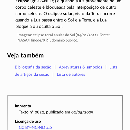
Eclipse
(gr.
ἔκλειψις
) é quando a luz proveniente de um
corpo celeste é bloqueada pela interposição de outro
corpo celeste. O
eclipse solar
, visto da Terra, ocorre
quando a Lua passa entre o Sol e a Terra, e a Lua
bloqueia ou oculta o Sol.
Imagem
: eclipse total anular do Sol (04/01/2011). Fonte:
NASA/Hinode/XRT
, domínio público.
Veja também
Bibliografia da seção
Abreviaturas & símbolos
Lista
de artigos da seção
Lista de autores
Imprenta
Texto nº 0832, publicado em 02/05/2009.
Licença de uso
CC BY-NC-ND 4.0