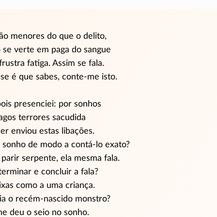
ão menores do que o delito,
o se verte em paga do sangue
rustra fatiga. Assim se fala.
se é que sabes, conte-me isto.
 pois presenciei: por sonhos
agos terrores sacudida
er enviou estas libações.
 sonho de modo a contá-lo exato?
parir serpente, ela mesma fala.
terminar e concluir a fala?
ixas como a uma criança.
ia o recém-nascido monstro?
he deu o seio no sonho.