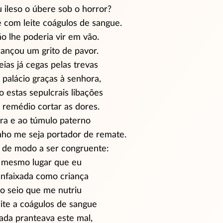
 ileso o úbere sob o horror?
e
com leite coágulos de sangue.
ão lhe poderia vir em vão.
lançou um grito de pavor.
ias já cegas pelas trevas
 palácio graças à senhora,
o estas sepulcrais libações
 remédio cortar as dores.
rra e ao túmulo paterno
nho me seja portador de remate.
de modo a ser congruente:
o mesmo lugar que eu
enfaixada como criança
o seio que me nutriu
ite a coágulos de sangue
ada pranteava este mal,