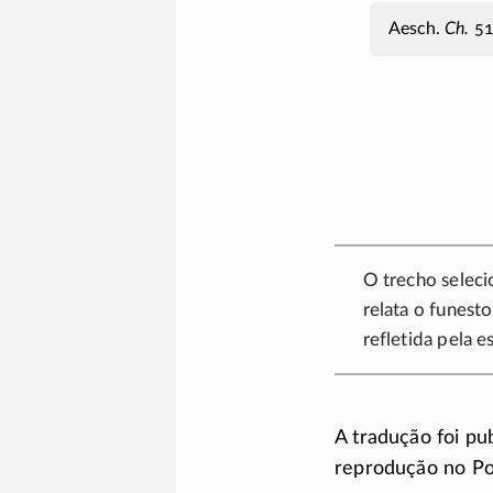
Aesch.
Ch.
51
O trecho selec
relata o funest
refletida pela
e
A tradução foi pu
reprodução no Por