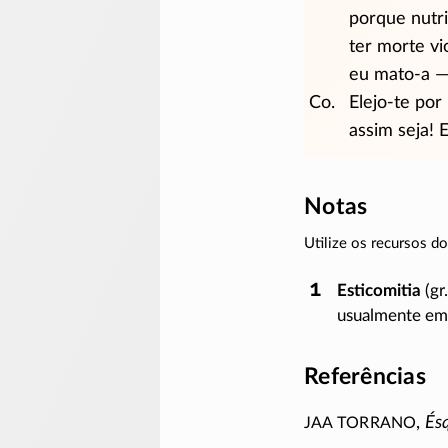
porque nutri
ter morte vi
eu
mato-a
— 
Co.
Elejo-te por
assim seja! 
Notas
Utilize os recursos 
Esticomitia
(gr
usualmente em 
Referências
JAA Torrano
,
Ésq