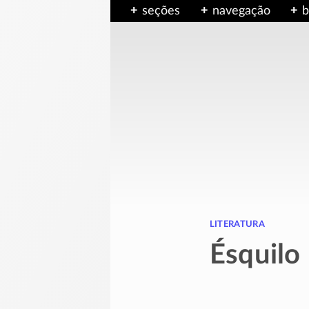
seções
navegação
b
literatura
Ésquilo