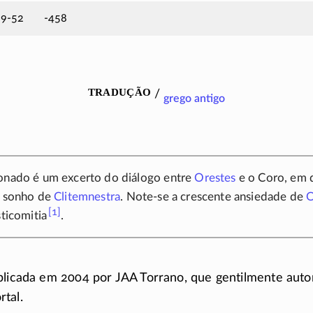
9-52
-458
tradução
/
grego antigo
ionado é um excerto do diálogo entre
Orestes
e o Coro, em 
o sonho de
Clitemnestra
.
Note-se
a crescente ansiedade de
O
[1]
sticomitia
.
blicada em 2004 por JAA Torrano, que gentilmente auto
tal.