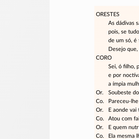
ORESTES
As dádivas s
pois, se tud
de um só, é f
Desejo que, 
CORO
Sei, ó filho,
e por noctív
a ímpia mulh
Or.
Soubeste do
Co.
Pareceu-lhe 
Or.
E aonde vai 
Co.
Atou com fa
Or.
E quem nutr
Co.
Ela mesma l