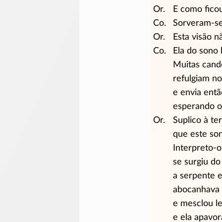
Or.
E como ficou
Co.
Sorveram-s
Or.
Esta visão n
Co.
Ela do sono 
Muitas cande
refulgiam no
e envia entã
esperando o
Or.
Suplico à te
que este so
Interpreto-o
se surgiu d
a serpente 
abocanhava 
e mesclou le
e ela apavor