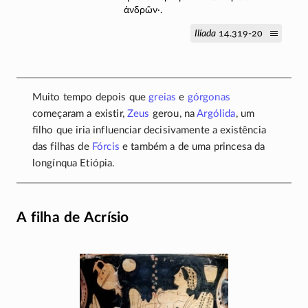
ἀνδρῶν·.
Ilíada
14.319-20
Muito tempo depois que
greias
e
górgonas
começaram a existir,
Zeus
gerou, na
Argólida
, um
filho que iria influenciar decisivamente a existência
das filhas de
Fórcis
e também a de uma princesa da
longínqua Etiópia.
A filha de Acrísio