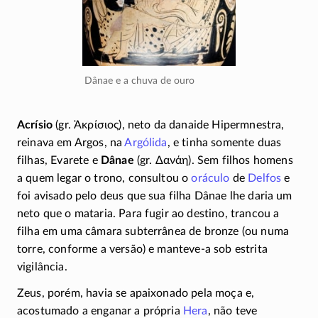
Dânae e a chuva de ouro
Acrísio
(gr.
Ἀκρίσιος
), neto da danaide Hipermnestra,
reinava em Argos, na
Argólida
, e tinha somente duas
filhas, Evarete e
Dânae
(gr.
Δανάη
). Sem filhos homens
a quem legar o trono, consultou o
oráculo
de
Delfos
e
foi avisado pelo deus que sua filha Dânae lhe daria um
neto que o mataria. Para fugir ao destino, trancou a
filha em uma câmara subterrânea de bronze (ou numa
torre, conforme a versão) e
manteve-a
sob estrita
vigilância.
Zeus, porém, havia se apaixonado pela moça e,
acostumado a enganar a própria
Hera
, não teve