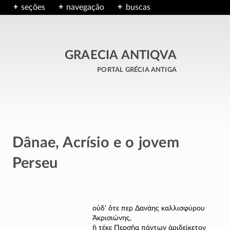
seções
navegação
buscas
GRAECIA ANTIQVA
portal grécia antiga
Dânae, Acrísio e o jovem
Perseu
οὐδ' ὅτε περ Δανάης καλλισφύρου
Ἀκρισιώνης,
ἣ τέκε Περσῆα πάντων ἀριδείκετον