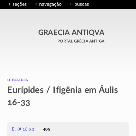
seções
navegação
buscas
GRAECIA ANTIQVA
portal grécia antiga
literatura
Eurípides / Ifigênia em Áulis
16-33
E.
IA
16-33
-405