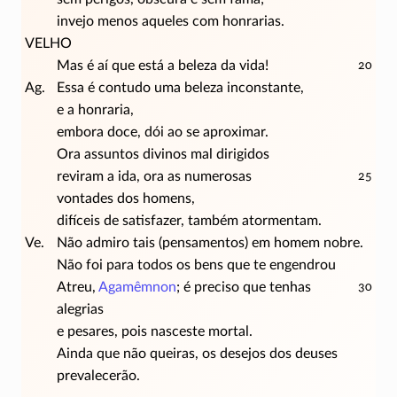
invejo menos aqueles com honrarias.
VELHO
Mas é aí que está a beleza da vida!
20
Ag.
Essa é contudo uma beleza inconstante,
e a honraria,
embora doce, dói ao se aproximar.
Ora assuntos divinos mal dirigidos
reviram a ida, ora as numerosas
25
vontades dos homens,
difíceis de satisfazer, também atormentam.
Ve.
Não admiro tais (pensamentos) em homem nobre.
Não foi para todos os bens que te engendrou
Atreu,
Agamêmnon
; é preciso que tenhas
30
alegrias
e pesares, pois nasceste mortal.
Ainda que não queiras, os desejos dos deuses
prevalecerão.