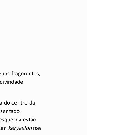
lguns fragmentos,
divindade
a do centro da
 sentado,
 esquerda estão
e um
kerykeion
nas