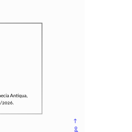
aecia Antiqua,
8/2026.
↑
Topo