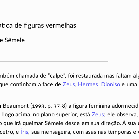
ática de figuras vermelhas
de Sêmele
também chamada de “calpe”, foi restaurada mas faltam a
 que continham a face de
Zeus
,
Hermes
,
Dioniso
e uma 
m Beaumont (1993,
p. 37-8)
a figura feminina adormecid
 Logo acima, no plano superior, está
Zeus
; ele observa,
o que irá queimar Sêmele desce em sua direção. À sua
cetro, e
Íris
, sua mensageira, com asas nas têmporas 