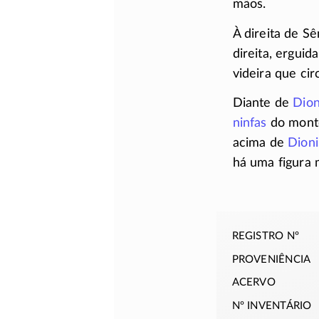
mãos.
À direita de Sê
direita, erguid
videira que cir
Diante de
Dion
ninfas
do monte
acima de
Dioni
há uma figura 
registro nº
proveniência
acervo
nº inventário