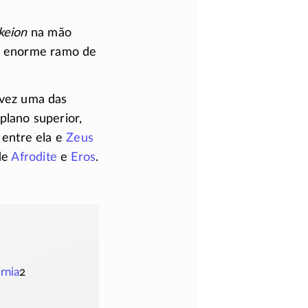
keion
na mão
m enorme ramo de
alvez uma das
 plano superior,
 entre ela e
Zeus
de
Afrodite
e
Eros
.
rnia
2