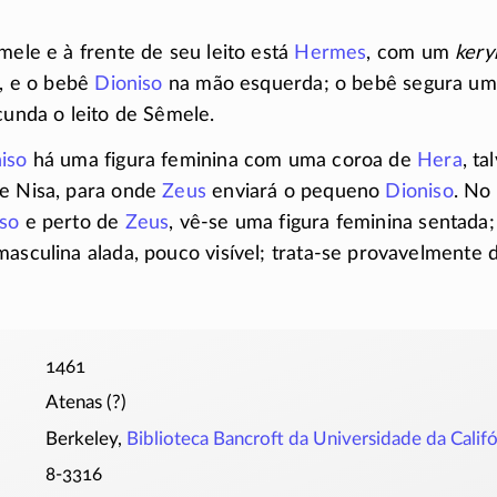
mele e à frente de seu leito está
Hermes
, com um
kery
a, e o bebê
Dioniso
na mão esquerda; o bebê segura u
cunda o leito de Sêmele.
iso
há uma figura feminina com uma coroa de
Hera
, t
 Nisa, para onde
Zeus
enviará o pequeno
Dioniso
. No
so
e perto de
Zeus
,
vê-se
uma figura feminina sentada;
masculina alada, pouco visível;
trata-se
provavelmente 
1461
Atenas (?)
Berkeley,
Biblioteca Bancroft da Universidade da Califó
8-3316