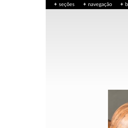
seções
navegação
b