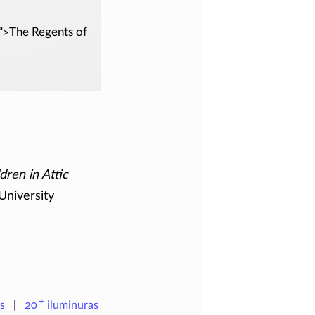
r">The Regents of
dren in Attic
University
±
s
20
iluminuras