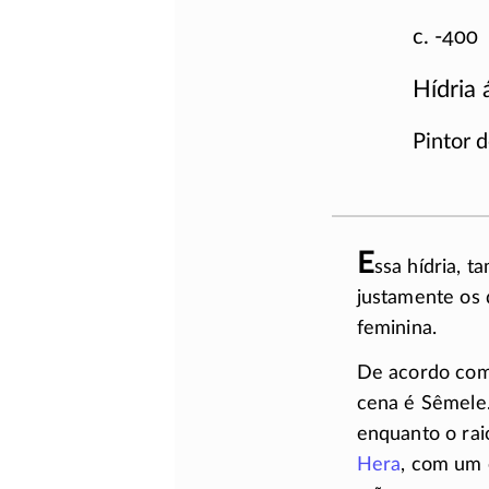
c. -400
Hídria 
Pintor 
E
ssa hídria, 
justamente os
feminina.
De acordo co
cena é Sêmele.
enquanto o rai
Hera
, com um 