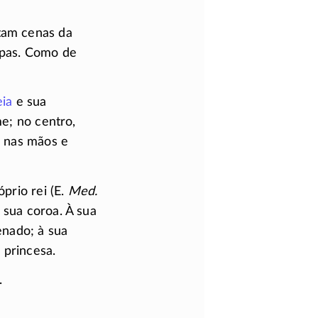
ntam cenas da
upas. Como de
ia
e sua
me; no centro,
s nas mãos e
prio rei (E.
Med.
 sua coroa. À sua
enado; à sua
 princesa.
.