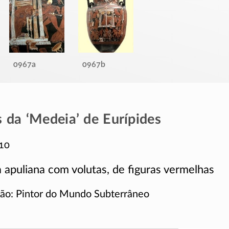
0967a
0967b
 da ‘Medeia’ de Eurípides
10
 apuliana com volutas, de figuras vermelhas
ção: Pintor do Mundo Subterrâneo