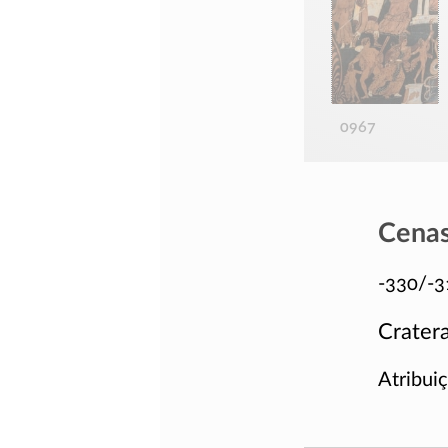
0967
Cenas
-330/-3
Cratera
Atribui