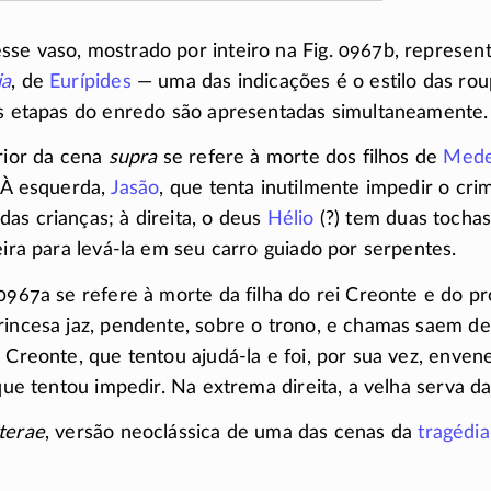
sse vaso, mostrado por inteiro na Fig. 0967b, represe
ia
, de
Eurípides
— uma das indicações é o estilo das ro
as etapas do enredo são apresentadas simultaneamente.
erior da cena
supra
se refere à morte dos filhos de
Mede
. À esquerda,
Jasão
, que tenta inutilmente impedir o cri
as crianças; à direita, o deus
Hélio
(?) tem duas tocha
eira para
levá-la
em seu carro guiado por serpentes.
0967a se refere à morte da filha do rei Creonte e do pró
princesa jaz, pendente, sobre o trono, e chamas saem de
i Creonte, que tentou
ajudá-la
e foi, por sua vez, enven
que tentou impedir. Na extrema direita, a velha serva da
terae
, versão neoclássica de uma das cenas da
tragédia