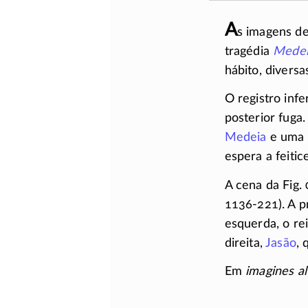
A
s imagens de
tragédia
Mede
hábito, divers
O registro inf
posterior fuga
Medeia
e uma d
espera a feitic
A cena da Fig. 
1136-221)
. A 
esquerda, o re
direita,
Jasão
, 
Em
imagines al