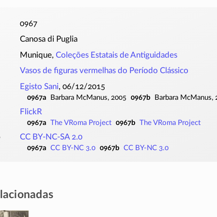
0967
Canosa di Puglia
Munique,
Coleções Estatais de Antiguidades
Vasos de figuras vermelhas do Período Clássico
Egisto Sani
, 06/12/2015
0967a
Barbara McManus, 2005
0967b
Barbara McManus, 
FlickR
0967a
The VRoma Project
0967b
The VRoma Project
o
CC BY-NC-SA 2.0
0967a
CC BY-NC 3.0
0967b
CC BY-NC 3.0
elacionadas