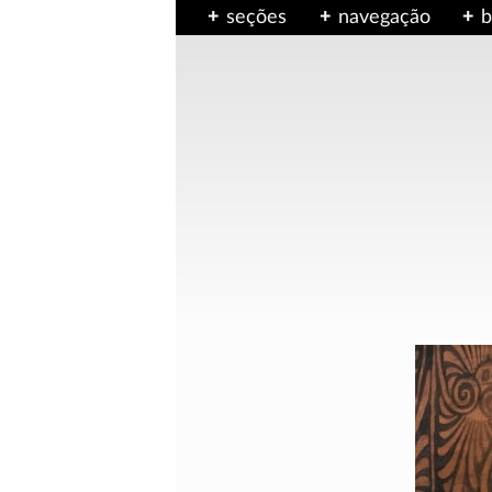
seções
navegação
b