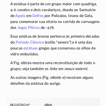
A estátua é parte de um grupo maior com quadriga,
4-6
cavalos e dois cavalariços, doado ao Santuário
de
Apolo
em
Delfos
por Polizalos, tirano de Gela,
para comemorar sua vitória na corrida de carruagens
dos
Jogos Píticos
de
-478
.
Essa estátua de bronze pertence às primeira décadas
do
Período Clássico
(estilo "severo") e é uma das
poucas
estátuas
gregas que conservou os olhos de
vidro embutidos.
A Fig. 0809a mostra uma reconstituição de todo o
grupo; veja também os
links
em
nexus externi
.
As outras imagens (Fig.
0809b-e)
mostram alguns
detalhes da estátua do auriga.
registro nº
0809