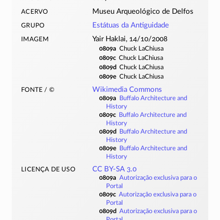
acervo
Museu Arqueológico de Delfos
grupo
Estátuas da Antiguidade
imagem
Yair Haklai, 14/10/2008
0809a
Chuck LaChiusa
0809c
Chuck LaChiusa
0809d
Chuck LaChiusa
0809e
Chuck LaChiusa
fonte / ©
Wikimedia Commons
0809a
Buffalo Architecture and
History
0809c
Buffalo Architecture and
History
0809d
Buffalo Architecture and
History
0809e
Buffalo Architecture and
History
licença de uso
CC BY-SA 3.0
0809a
Autorização exclusiva para o
Portal
0809c
Autorização exclusiva para o
Portal
0809d
Autorização exclusiva para o
Portal