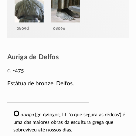
0809d
0809e
Auriga de Delfos
c. -475
Estátua de bronze. Delfos.
O
auriga
(gr.
ἡνίοχος
, lit. 'o que segura as rédeas') é
uma das maiores obras da escultura grega que
sobreviveu até nossos dias.