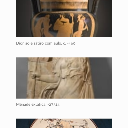
Dioniso e sátiro com aulo,
c. -460
Mênade extática,
-27/14