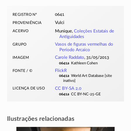
registro nº
0641
proveniência
Vulci
acervo
Munique,
Coleções Estatais de
Antiguidades
grupo
Vasos de figuras vermelhas do
Período Arcaico
imagem
Carole Raddato
, 31/05/2013
0641a
Kathleen Cohen
fonte / ©
FlickR
0641a
World Art Database [site
inativo]
licença de uso
CC BY-SA 2.0
0641a
CC BY-NC-25-GE
Ilustrações relacionadas