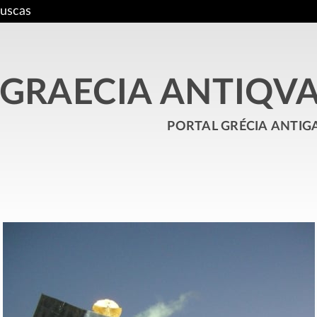
uscas
GRAECIA ANTIQV
portal grécia antig