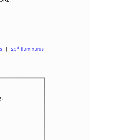
±
s
20
iluminuras
3.