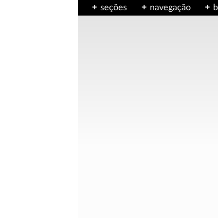
seções
navegação
b