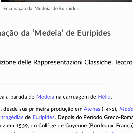
Encenação da ‘Medeia’ de Eurípides
ação da ‘Medeia’ de Eurípides
zione delle Rappresentazioni Classiche. Teatr
a a partida de
Medeia
na carruagem de
Hélio
.
e, desde sua primeira produção em
Atenas
(
-431
),
Mede
s
tragédias
de
Eurípides
. Depois do Período
Greco-Rom
vez em 1539, no Collège de Guyenne (Bordeaux, França)