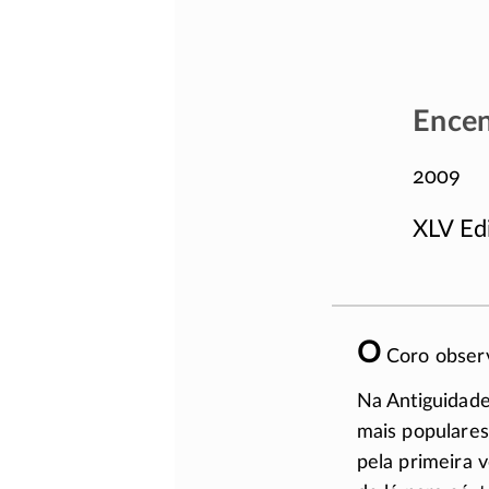
Encen
2009
XLV Edi
O
Coro observ
Na Antiguidad
mais populare
pela primeira 