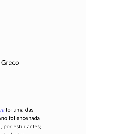
o Greco
ia
foi uma das
ano
foi encenada
, por estudantes;