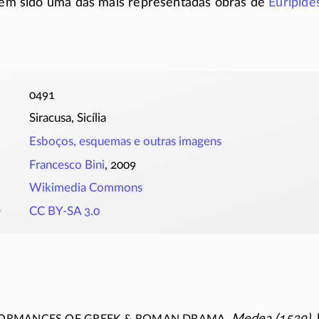
 tem sido uma das mais representadas obras de
Eurípide
0491
Siracusa, Sicília
Esboços, esquemas e outras imagens
Francesco Bini
, 2009
Wikimedia Commons
o
CC BY-SA 3.0
formances of Greek & Roman Drama
,
Medea (1539)
.