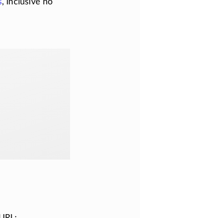
s
, inclusive no
 URL: