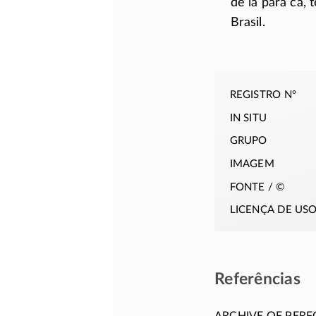
de lá para cá,
Brasil.
registro nº
in situ
grupo
imagem
fonte / ©
licença de us
Referências
Archive of Per