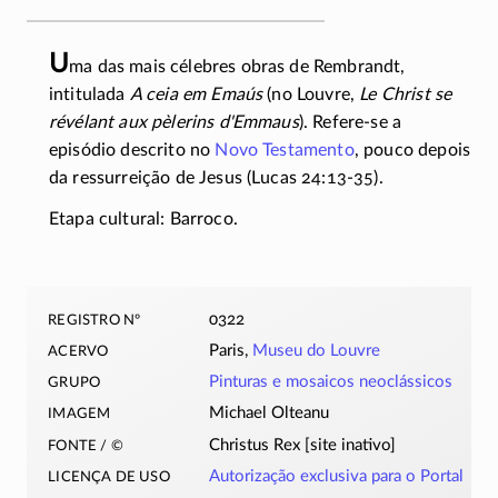
U
ma das mais célebres obras de Rembrandt,
intitulada
A ceia em Emaús
(no Louvre,
Le Christ se
révélant aux pèlerins
d'Emmaus
).
Refere-se
a
episódio descrito no
Novo Testamento
, pouco depois
da ressurreição de Jesus (Lucas
24:13-35)
.
Etapa cultural: Barroco.
registro nº
0322
acervo
Paris,
Museu do Louvre
grupo
Pinturas e mosaicos neoclássicos
imagem
Michael Olteanu
fonte / ©
Christus Rex [site inativo]
licença de uso
Autorização exclusiva para o Portal