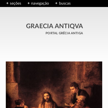
seções
navegação
buscas
GRAECIA ANTIQVA
portal grécia antiga