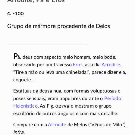
Afrodite, Pã e Eros
c. -100
Grupo de mármore procedente de Delos
P
ã, deus com aspecto meio homem, meio bode,
observado por um travesso
Eros
, assedia
Afrodite
.
“Tire a mão ou leva uma chinelada!”, parece dizer ela,
coquete...
Estátuas da deusa nua, com formas voluptuosas e
poses sensuais, eram populares durante o
Período
Helenístico
. As Fig.
0279a-c
mostram o grupo
escultório de outros ângulos e com mais detalhe.
Compare com a
Afrodite
de Melos (“Vênus de Milo”),
infra
.