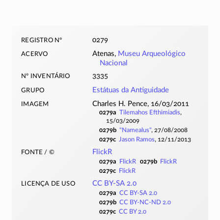
registro nº
0279
acervo
Atenas,
Museu Arqueológico
Nacional
nº inventário
3335
grupo
Estátuas da Antiguidade
imagem
Charles H. Pence, 16/03/2011
0279a
Tilemahos Efthimiadis
,
15/03/2009
0279b
Namealus
, 27/08/2008
0279c
Jason Ramos
, 12/11/2013
fonte / ©
FlickR
0279a
FlickR
0279b
FlickR
0279c
FlickR
licença de uso
CC BY-SA 2.0
0279a
CC BY-SA 2.0
0279b
CC BY-NC-ND 2.0
0279c
CC BY 2.0