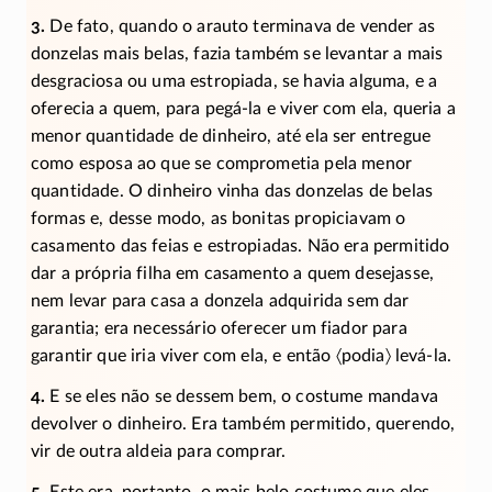
3.
De fato, quando o arauto terminava de vender as
donzelas mais belas, fazia também se levantar a mais
desgraciosa ou uma estropiada, se havia alguma, e a
oferecia a quem, para
pegá-la
e viver com ela, queria a
menor quantidade de dinheiro, até ela ser entregue
como esposa ao que se comprometia pela menor
quantidade. O dinheiro vinha das donzelas de belas
formas e, desse modo, as bonitas propiciavam o
casamento das feias e estropiadas. Não era permitido
dar a própria filha em casamento a quem desejasse,
nem levar para casa a donzela adquirida sem dar
garantia; era necessário oferecer um fiador para
garantir que iria viver com ela, e então 〈podia〉
levá-la.
4.
E se eles não se dessem bem, o costume mandava
devolver o dinheiro. Era também permitido, querendo,
vir de outra aldeia para comprar.
5
. Este era, portanto, o mais belo costume que eles