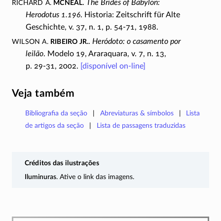
Richard A.
McNeal
.
The Brides of Babylon:
Herodotus 1.196
. Historia: Zeitschrift für Alte
Geschichte,
v. 37, n. 1,
p. 54-71,
1988.
Wilson A.
Ribeiro Jr.
.
Heródoto: o casamento por
leilão
. Modelo 19, Araraquara,
v. 7, n. 13,
p. 29-31,
2002.
[disponível
on-line
]
Veja também
Bibliografia da seção
Abreviaturas & símbolos
Lista
de artigos da seção
Lista de passagens traduzidas
Créditos das ilustrações
Iluminuras
. Ative o link das imagens.