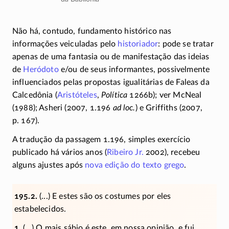
Não há, contudo, fundamento histórico nas
informações veiculadas pelo
historiador
: pode se tratar
apenas de uma fantasia ou de manifestação das ideias
de
Heródoto
e/ou de seus informantes, possivelmente
influenciados pelas propostas igualitárias de Faleas da
Calcedônia (
Aristóteles
,
Política
1266b); ver McNeal
(1988); Asheri (
2007, 1.196
ad loc.
) e Griffiths (2007,
p. 167).
A tradução da passagem
1.196,
simples exercício
publicado há vários anos (
Ribeiro Jr.
2002), recebeu
alguns ajustes após
nova edição do texto grego
.
195.2.
(...) E estes são os costumes por eles
estabelecidos.
1
. (...) O mais sábio é este, em nossa opinião, e fui