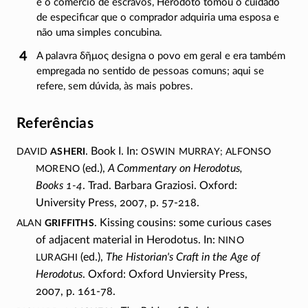
e o comércio de escravos, Heródoto tomou o cuidado
de especificar que o comprador adquiria uma esposa e
não uma simples concubina.
A palavra δῆμος designa o povo em geral e era também
empregada no sentido de pessoas comuns; aqui se
refere, sem dúvida, às mais pobres.
Referências
David
Asheri
Oswin Murray; Alfonso
.
Book I.
In:
Moreno
(ed.),
A Commentary on Herodotus,
Books 1-4
. Trad. Barbara Graziosi. Oxford:
University Press, 2007,
p. 57-218.
Alan
Griffiths
. Kissing cousins: some curious cases
Nino
of adjacent material in Herodotus. In:
Luraghi
(ed.),
The
Historian's
Craft in the Age of
Herodotus
. Oxford: Oxford Unviersity Press,
2007,
p. 161-78.