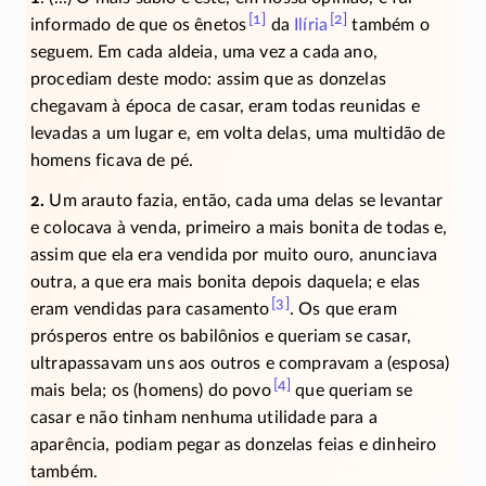
[1]
[2]
informado de que os ênetos
da
Ilíria
também o
seguem. Em cada aldeia, uma vez a cada ano,
procediam deste modo: assim que as donzelas
chegavam à época de casar, eram todas reunidas e
levadas a um lugar e, em volta delas, uma multidão de
homens ficava de pé.
2.
Um arauto fazia, então, cada uma delas se levantar
e colocava à venda, primeiro a mais bonita de todas e,
assim que ela era vendida por muito ouro, anunciava
outra, a que era mais bonita depois daquela; e elas
[3]
eram vendidas para casamento
. Os que eram
prósperos entre os babilônios e queriam se casar,
ultrapassavam uns aos outros e compravam a (esposa)
[4]
mais bela; os (homens) do povo
que queriam se
casar e não tinham nenhuma utilidade para a
aparência, podiam pegar as donzelas feias e dinheiro
também.