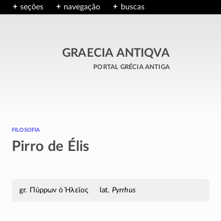
seções
navegação
buscas
GRAECIA ANTIQVA
portal grécia antiga
filosofia
Pirro de Élis
Πύρρων ὁ Ἠλεῖος
Pyrrhus