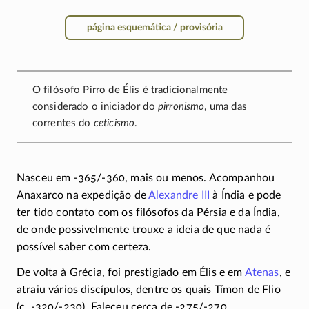
página esquemática / provisória
O filósofo Pirro de Élis é tradicionalmente
considerado o iniciador do
pirronismo
, uma das
correntes do
ceticismo
.
Nasceu em
-365/-360
, mais ou menos. Acompanhou
Anaxarco na expedição de
Alexandre III
à Índia e pode
ter tido contato com os filósofos da Pérsia e da Índia,
de onde possivelmente trouxe a ideia de que nada é
possível saber com certeza.
De volta à Grécia, foi prestigiado em Élis e em
Atenas
, e
atraiu vários discípulos, dentre os quais Tímon de Flio
(c.
-320/-230).
Faleceu cerca de
-275/-270.