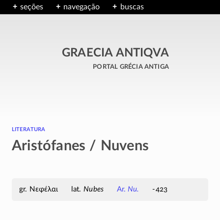
seções
navegação
buscas
GRAECIA ANTIQVA
portal grécia antiga
literatura
Aristófanes / Nuvens
Νεφέλαι
Nubes
Ar.
Nu.
-423