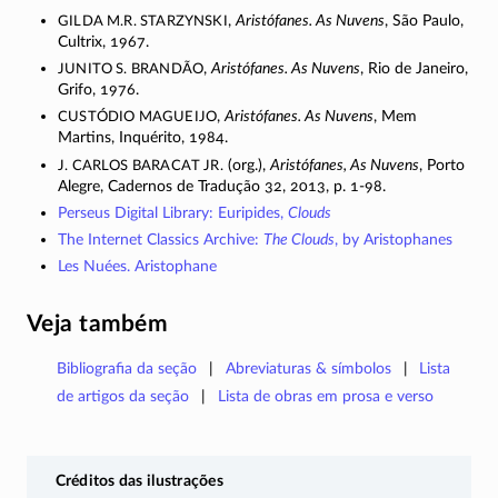
Gilda M.R. Starzynski
,
Aristófanes. As Nuvens
, São Paulo,
Cultrix, 1967.
Junito S. Brandão
,
Aristófanes. As Nuvens
, Rio de Janeiro,
Grifo, 1976.
Custódio Magueijo
,
Aristófanes. As Nuvens
, Mem
Martins, Inquérito, 1984.
J. Carlos Baracat Jr.
(org.),
Aristófanes, As Nuvens
, Porto
Alegre, Cadernos de Tradução 32, 2013, p.
1-98
.
Perseus Digital Library: Euripides,
Clouds
The Internet Classics Archive:
The Clouds
, by Aristophanes
Les Nuées. Aristophane
Veja também
Bibliografia da seção
Abreviaturas & símbolos
Lista
de artigos da seção
Lista de obras em prosa e verso
Créditos das ilustrações