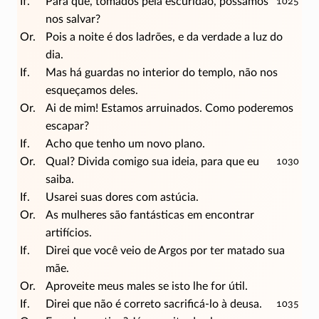
If.
Para que, tomados pela escuridão, possamos
1025
nos salvar?
Or.
Pois a noite é dos ladrões, e da verdade a luz do
dia.
If.
Mas há guardas no interior do templo, não nos
esqueçamos deles.
Or.
Ai de mim! Estamos arruinados. Como poderemos
escapar?
If.
Acho que tenho um novo plano.
Or.
Qual? Divida comigo sua ideia, para que eu
1030
saiba.
If.
Usarei suas dores com astúcia.
Or.
As mulheres são fantásticas em encontrar
artifícios.
If.
Direi que você veio de Argos por ter matado sua
mãe.
Or.
Aproveite meus males se isto lhe for útil.
If.
Direi que não é correto
sacrificá-lo
à deusa.
1035