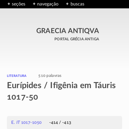
seções
navegação
buscas
GRAECIA ANTIQVA
portal grécia antiga
literatura
510 palavras
Eurípides / Ifigênia em Táuris
1017-50
E.
IT
1017-1050
-414 / -413