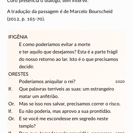
Coro presencia o diálogo, sem intervir.
A tradução da passagem é de Marcelo Bourscheid
(2012, p.
165-70).
IFIGÊNIA
E como poderíamos evitar a morte
e ter aquilo que desejamos? Esta é a parte frágil
do nosso retorno ao lar. Isto é o que precisamos
decidir.
ORESTES
Poderíamos aniquilar o rei?
1020
If.
Que palavras terríveis as suas: um estrangeiro
matar um anfitrião.
Or.
Mas se isso nos salvar, precisamos correr o risco.
If.
Eu não poderia, mas aprovo a sua prontidão.
Or.
E se você me escondesse em segredo neste
templo?