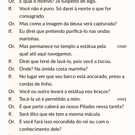
Or.
E qual o motivo? Já suspeito de algo.
If.
Você não é puro. Só darei à morte o que for
consagrado.
Or.
Mas como a imagem da deusa será capturada?
If.
Eu direi que pretendo
purificá-lo
nas ondas
marinhas.
Or.
Mas permanece no templo a estátua pela
1040
qual até aqui navegamos.
If.
Direi que terei de
lavá-la
, pois você a tocou.
Or.
Onde? Na úmida costa marinha?
If.
No lugar em que seu barco está ancorado, preso a
cordas de linho.
Or.
Você ou outro levará a estátua nos braços?
If.
Tocá-la só é permitido a mim.
1045
Or.
E que parte caberá ao nosso Pílades nessa tarefa?
If.
Será dito que ele tem a mesma mácula.
Or.
E você fará isso escondida do rei ou com o
conhecimento dele?