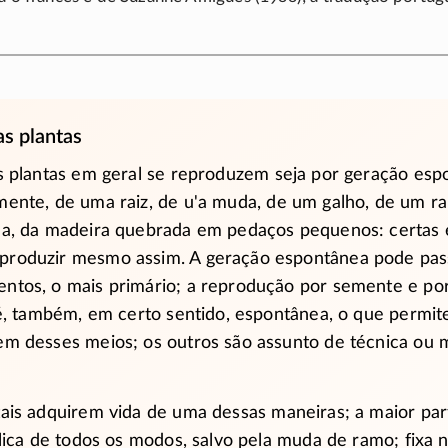
s plantas
s plantas em geral se reproduzem seja por geração espo
mente, de uma raiz, de
u'a
muda, de um galho, de um ra
da, da madeira quebrada em pedaços pequenos: certas 
produzir mesmo assim. A geração espontânea pode pas
ntos, o mais primário; a reprodução por semente e por 
 é, também, em certo sentido, espontânea, o que permite
em desses meios; os outros são assunto de técnica ou
ais adquirem vida de uma dessas maneiras; a maior part
plica de todos os modos, salvo pela muda de ramo; fixa n