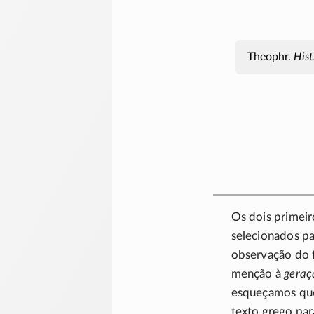
Theophr.
Hist
Os dois primeir
selecionados pa
observação do
menção à
geraç
esqueçamos q
texto grego par