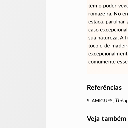
tem o poder vege
romãzeira. No e
estaca, partilhar
caso excepcional
sua natureza. A f
toco e de madeir
excepcionalmente
comumente esse p
Referências
S. Amigues
,
Théop
Veja também