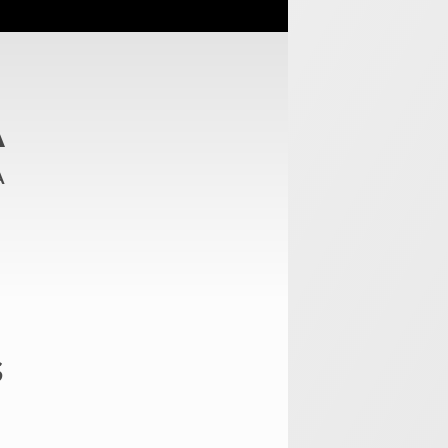
A
a
s