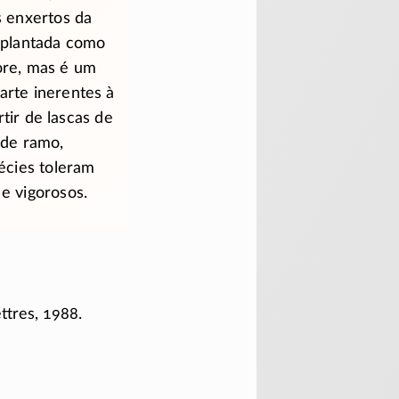
s enxertos da
z plantada como
vore, mas é um
arte inerentes à
tir de lascas de
 de ramo,
écies toleram
e vigorosos.
ettres, 1988.