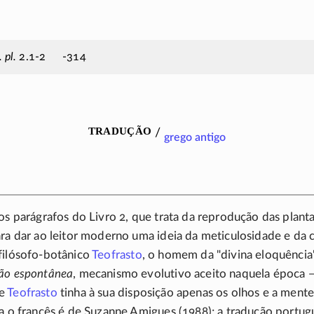
. pl.
2.1-2
-314
tradução
/
grego antigo
os parágrafos do Livro 2, que trata da reprodução das plant
ra dar ao leitor moderno uma ideia da meticulosidade e da
filósofo-botânico
Teofrasto
, o homem da "divina eloquência
ão espontânea
, mecanismo evolutivo aceito naquela época 
ue
Teofrasto
tinha à sua disposição apenas os olhos e a mente
a o francês é de Suzanne Amigues (1988); a tradução portu