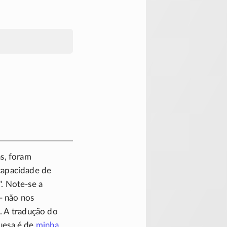
as, foram
 capacidade de
".
Note-se
a
— não nos
. A tradução do
guesa é de
minha