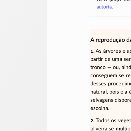
autoria
.
A reprodução da
1.
As árvores e a
partir de uma se
tronco — ou, ain
conseguem se re
desses procedime
natural, pois ela
selvagens dispor
escolha.
2.
Todos os veget
oliveira se multi