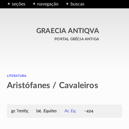
seções
navegação
buscas
GRAECIA ANTIQVA
portal grécia antiga
literatura
Aristófanes / Cavaleiros
Ἱππῆς
Equites
Ar.
Eq.
-424