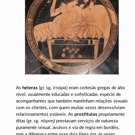
As
heteras
(gr. sg.
ἑταίρα
) eram cortesãs gregas de alto
nível, usualmente educadas e sofisticadas, espécie de
acompanhantes que também mantinham relações sexuais
com os clientes, com quem muitas vezes desenvolviam
relacionamentos estáveis. As
prostitutas
propriamente
ditas (gr. sg.
πόρνη
) prestavam serviços de natureza
puramente sexual, avulsos e via de regra em bordéis,
mas a diferença entre esse dois tipos era, às vezes,