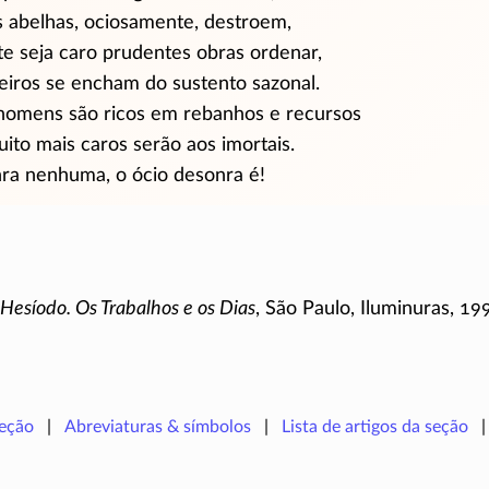
s abelhas, ociosamente, destroem,
e seja caro prudentes obras ordenar,
eiros se encham do sustento sazonal.
 homens são ricos em rebanhos e recursos
uito mais caros serão aos imortais.
nra nenhuma, o ócio desonra é!
,
Hesíodo. Os Trabalhos e os Dias
, São Paulo, Iluminuras, 199
seção
Abreviaturas & símbolos
Lista de artigos da seção