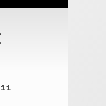
A
a
311