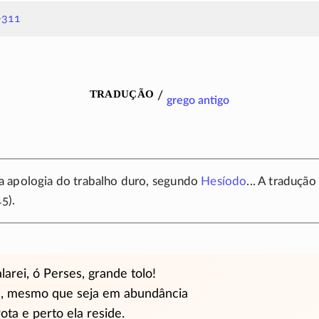
-311
tradução
/
grego antigo
 apologia do trabalho duro, segundo
Hesíodo
... A traduçã
45).
alarei, ó Perses, grande tolo!
ia, mesmo que seja em abundância
rota e perto ela reside.