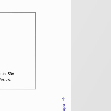
iqua, São
/2026.
↑
Topo