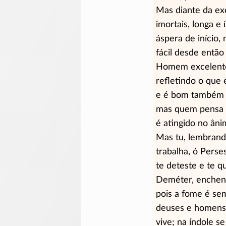
Mas diante da ex
imortais, longa e 
áspera de início,
fácil desde então 
Homem excelente
refletindo o que 
e é bom também 
mas quem pensa p
é atingido no âni
Mas tu, lembrand
trabalha, ó Perse
te deteste e te 
Deméter,
enchen
pois a fome é se
deuses e homens 
vive; na índole s