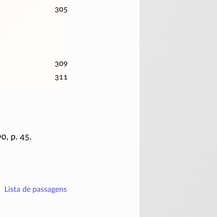
305
309
311
0, p. 45.
Lista de passagens