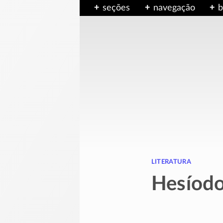
seções
navegação
b
literatura
Hesíodo