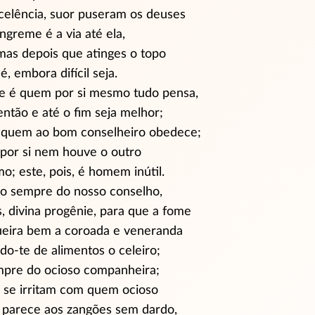
celência, suor puseram os deuses
íngreme é a via até ela,
 mas depois que atinges o topo
é, embora difícil seja.
 é quem por si mesmo tudo pensa,
então e até o fim seja melhor;
quem ao bom conselheiro obedece;
or si nem houve o outro
mo; este, pois, é homem inútil.
o sempre do nosso conselho,
s, divina progênie, para que a fome
queira bem a coroada e veneranda
do-te
de alimentos o celeiro;
mpre do ocioso companheira;
se irritam com quem ocioso
e parece aos zangões sem dardo,