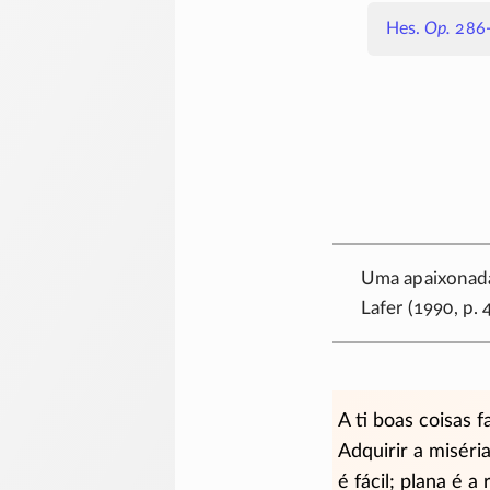
Hes.
Op.
286
Uma apaixonada
Lafer (1990, p. 
A ti boas coisas f
Adquirir a misér
é fácil; plana é a 