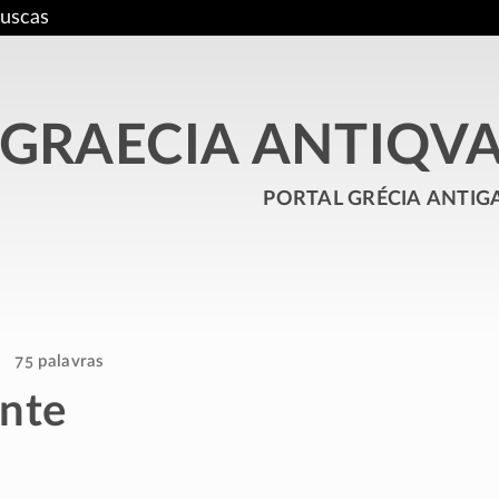
uscas
GRAECIA ANTIQV
portal grécia antig
75 palavras
nte