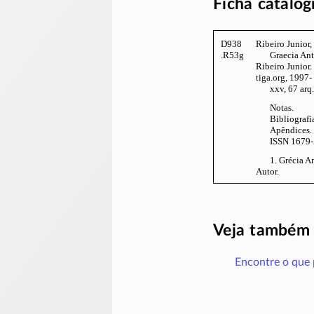
Ficha catalog
D938
Ribeiro Junior,
.R53g
Graecia Ant
Ribeiro Junior. 
tiga.org, 1997-
xxv, 67 arq.
Notas.
Bibliografia
Apêndices.
ISSN 1679
1. Grécia An
Autor.
Veja também
Encontre o que 