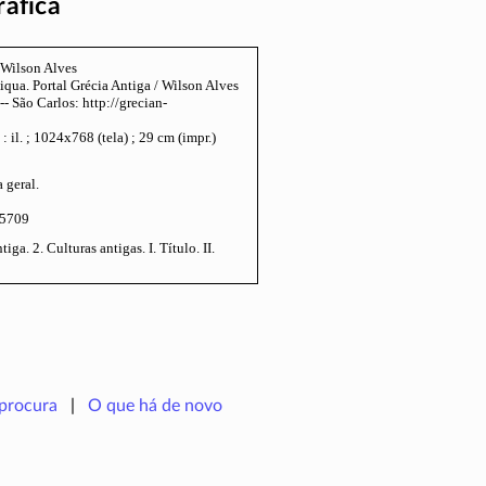
ráfica
 Wilson Alves
iqua. Portal Grécia Antiga / Wilson Alves
-- São Carlos: http://grecian-
 : il. ; 1024x768 (tela) ; 29 cm (impr.)
 geral.
-5709
tiga. 2. Culturas antigas. I. Título. II.
procura
O que há de novo