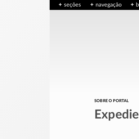
seções
navegação
b
sobre o portal
Expedie