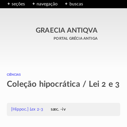
seções
navegação
buscas
GRAECIA ANTIQVA
portal grécia antiga
ciências
Coleção hipocrática / Lei 2 e 3
[Hippoc.]
Lex
2-3
sæc. -iv