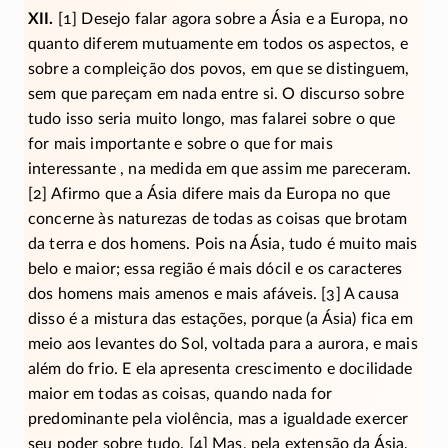
XII.
[1] Desejo falar agora sobre a Ásia e a Europa, no
quanto diferem mutuamente em todos os aspectos, e
sobre a compleição dos povos, em que se distinguem,
sem que pareçam em nada entre si. O discurso sobre
tudo isso seria muito longo, mas falarei sobre o que
for mais importante e sobre o que for mais
interessante , na medida em que assim me pareceram.
[2] Afirmo que a Ásia difere mais da Europa no que
concerne às naturezas de todas as coisas que brotam
da terra e dos homens. Pois na Ásia, tudo é muito mais
belo e maior; essa região é mais dócil e os caracteres
dos homens mais amenos e mais afáveis. [3] A causa
disso é a mistura das estações, porque (a Ásia) fica em
meio aos levantes do Sol, voltada para a aurora, e mais
além do frio. E ela apresenta crescimento e docilidade
maior em todas as coisas, quando nada for
predominante pela violência, mas a igualdade exercer
seu poder sobre tudo. [4] Mas, pela extensão da Ásia,