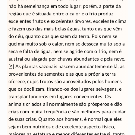
não há semelhança em todo lugar; porém, a parte da
região que é situada entre o calor e o frio produz
excelentes frutos e excelentes árvores, excelente clima
e fazem uso das mais belas águas, tanto das que vêm
do céu, quanto das que saem da terra. Pois nem se
queima muito sob o calor, nem se desseca muito sob a
seca e falta de água, nem se agride com o frio, nem é
austral ou alagada por chuvas abundantes e pela neve.
[5] As plantas sazonais nascem abundantemente lá, as
provenientes de sementes e as que a própria terra
oferece, cujos frutos são aproveitados pelos homens
que os docilizam,
tirando-os
dos lugares selvagens, e
transplantando-os
em lugares convenientes. Os
animais criados ali normalmente são prósperos e dão
crias com muita frequência e são melhores para cuidar
de suas crias. Quanto aos homens, é normal que eles
sejam bem nutridos e de excelente aspecto físico,
maiores na estatura e menos diferentes entre si, tanto