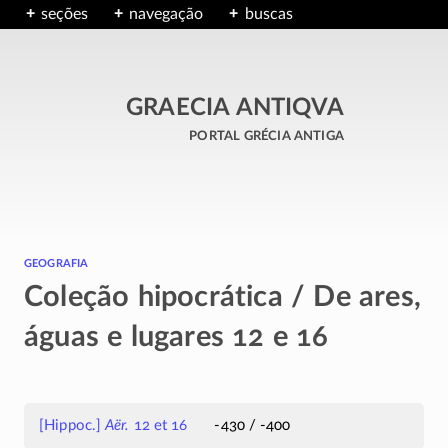
seções
navegação
buscas
GRAECIA ANTIQVA
portal grécia antiga
geografia
Coleção hipocrática / De ares,
águas e lugares 12 e 16
[Hippoc.]
Aër.
12 et 16
-430 / -400