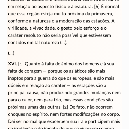
em relação ao aspecto físico e à estatura. [6] É normal
que essa região esteja muito próxima da primavera,
conforme a natureza e a moderação das estações. A
virilidade, a vivacidade, o gosto pelo esforço e o
caráter resoluto não seria possível que estivessem
contidos em tal natureza (...).
(...)
XVI.
[1] Quanto à falta de ânimo dos homens e à sua
falta de coragem — porque os asiáticos são mais
inaptos para a guerra do que os europeus, e são mais
dóceis em relação ao caráter — as estações são a
principal causa, não produzindo grandes mudanças nem
para o calor, nem para frio, mas essas condições são
próximas umas das outras. [2] De fato, não ocorrem
choques no espírito, nem fortes modificações no corpo.
Daí ser normal que exacerbem sua ira e participem mais
da irreflexão e do ímpeto do que se vivessem sempre