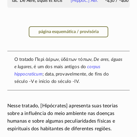
De Aere, aquis et locis
[Hippoc.]
Aër.
-430 / -400
página esquemática / provisória
O tratado
Περὶ ἀέρων, ὑδάτων τόπων
,
De ares, águas
e lugares
, é um dos mais antigos do
corpus
hippocraticum
; data, provavelmente, de fins do
século
-V
e início do século
-IV
.
Nesse tratado, [Hipócrates] apresenta suas teorias
sobre a influência do meio ambiente nas doenças
humanas e sobre algumas peculiaridades físicas e
espirituais dos habitantes de diferentes regiões.