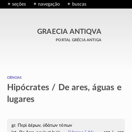
seções
navegação
buscas
GRAECIA ANTIQVA
portal grécia antiga
ciências
Hipócrates / De ares, águas e
lugares
Περὶ ἀέρων, ὑδάτων τόπων